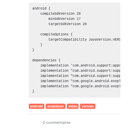
android {

    compileSdkVersion 28

        minSdkVersion 17

        targetSdkVersion 28

    compileOptions {

        targetCompatibility JavaVersion.VERSION_
    }

}

dependencies {

    implementation 'com.android.support:appcompa
    implementation "com.android.support:support-
    implementation "com.android.support:support-
    implementation "com.google.android.exoplayer
    implementation "com.google.android.exoplayer
android
exoplayer
video
version
0 commentaires