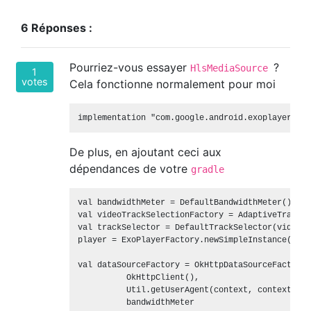
6 Réponses :
Pourriez-vous essayer
?
HlsMediaSource
1
votes
Cela fonctionne normalement pour moi
De plus, en ajoutant ceci aux
dépendances de votre
gradle
val bandwidthMeter = DefaultBandwidthMeter()

val videoTrackSelectionFactory = AdaptiveTrackSe
val trackSelector = DefaultTrackSelector(videoTr
player = ExoPlayerFactory.newSimpleInstance(cont
val dataSourceFactory = OkHttpDataSourceFactory(

          OkHttpClient(),

          Util.getUserAgent(context, context.get
          bandwidthMeter
