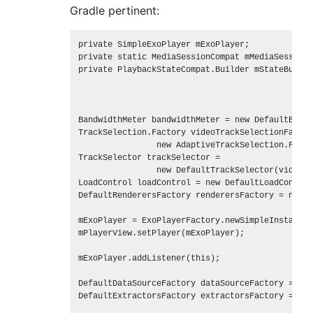
Gradle pertinent:
private SimpleExoPlayer mExoPlayer;

private static MediaSessionCompat mMediaSession;

private PlaybackStateCompat.Builder mStateBuilder
BandwidthMeter bandwidthMeter = new DefaultBandw
TrackSelection.Factory videoTrackSelectionFactor
                new AdaptiveTrackSelection.Facto
TrackSelector trackSelector =

                new DefaultTrackSelector(videoTr
LoadControl loadControl = new DefaultLoadControl
DefaultRenderersFactory renderersFactory = new D
mExoPlayer = ExoPlayerFactory.newSimpleInstance(
mPlayerView.setPlayer(mExoPlayer);

mExoPlayer.addListener(this);

DefaultDataSourceFactory dataSourceFactory = new
DefaultExtractorsFactory extractorsFactory = new