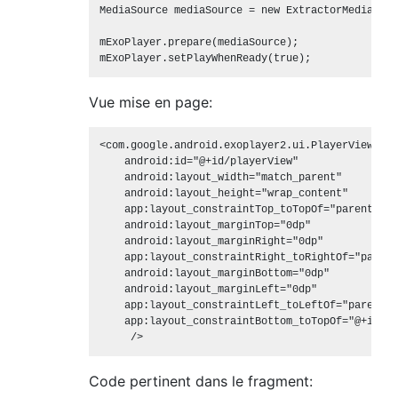
MediaSource mediaSource = new ExtractorMediaSour
mExoPlayer.prepare(mediaSource);

Vue mise en page:
<com.google.android.exoplayer2.ui.PlayerView

    android:id="@+id/playerView"

    android:layout_width="match_parent"

    android:layout_height="wrap_content"

    app:layout_constraintTop_toTopOf="parent"

    android:layout_marginTop="0dp"

    android:layout_marginRight="0dp"

    app:layout_constraintRight_toRightOf="parent"
    android:layout_marginBottom="0dp"

    android:layout_marginLeft="0dp"

    app:layout_constraintLeft_toLeftOf="parent"

    app:layout_constraintBottom_toTopOf="@+id/ho
Code pertinent dans le fragment: