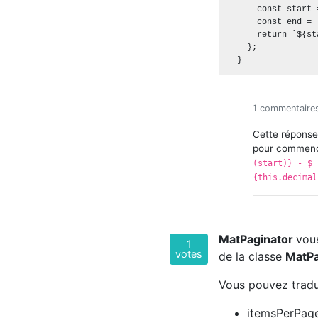
      const start 
      const end = 
      return `${st
    };

1 commentaire
Cette réponse
pour commence
(start)} - ​​
{this.decima
MatPaginator
vous
1
votes
de la classe
MatPa
Vous pouvez tradu
itemsPerPag