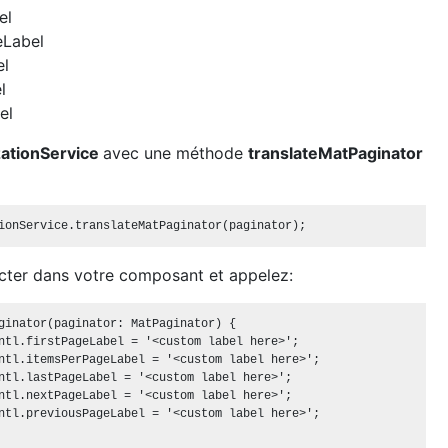
el
eLabel
el
l
el
zationService
avec une méthode
translateMatPaginator
njecter dans votre composant et appelez:
ginator(paginator: MatPaginator) {

ntl.firstPageLabel = '<custom label here>';

ntl.itemsPerPageLabel = '<custom label here>';

ntl.lastPageLabel = '<custom label here>';

ntl.nextPageLabel = '<custom label here>';

ntl.previousPageLabel = '<custom label here>';
