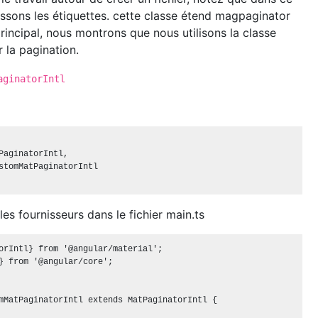
nissons les étiquettes. cette classe étend magpaginator
principal, nous montrons que nous utilisons la classe
 la pagination.
aginatorIntl
PaginatorIntl, 

stomMatPaginatorIntl

les fournisseurs dans le fichier main.ts
orIntl} from '@angular/material';

} from '@angular/core';

mMatPaginatorIntl extends MatPaginatorIntl {
