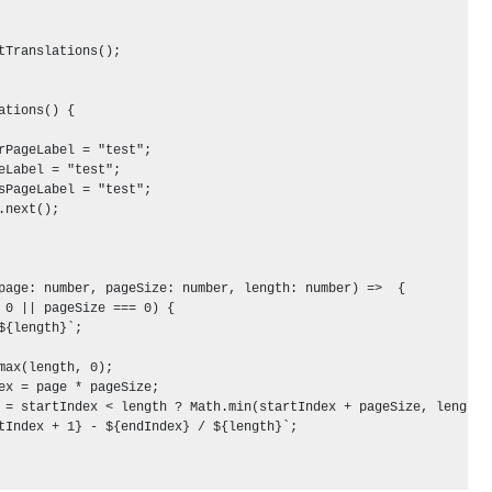
tTranslations();

ations() {

rPageLabel = "test";

eLabel = "test";

sPageLabel = "test";

.next();

page: number, pageSize: number, length: number) =>  {

 0 || pageSize === 0) {

${length}`;

max(length, 0);

ex = page * pageSize;

 = startIndex < length ? Math.min(startIndex + pageSize, length) 
tIndex + 1} - ${endIndex} / ${length}`;
