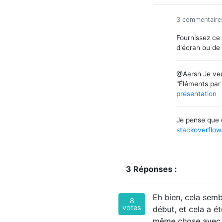
3 commentaire
Fournissez ce
d'écran ou d
@Aarsh Je veu
"Éléments par
présentation
Je pense que 
stackoverflo
3 Réponses :
Eh bien, cela semb
8
votes
début, et cela a é
même chose avec le