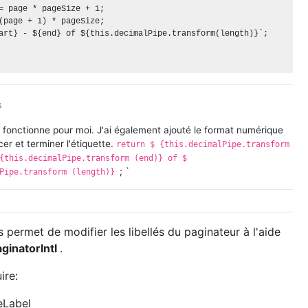
= page * pageSize + 1;

(page + 1) * pageSize;

art} - ${end} of ${this.decimalPipe.transform(length)}`;

s
 fonctionne pour moi. J'ai également ajouté le format numérique
r et terminer l'étiquette.
return $ {this.decimalPipe.transform
$ {this.decimalPipe.transform (end)} of $
; `
lPipe.transform (length)}
 permet de modifier les libellés du paginateur à l'aide
ginatorIntl
.
ire:
eLabel