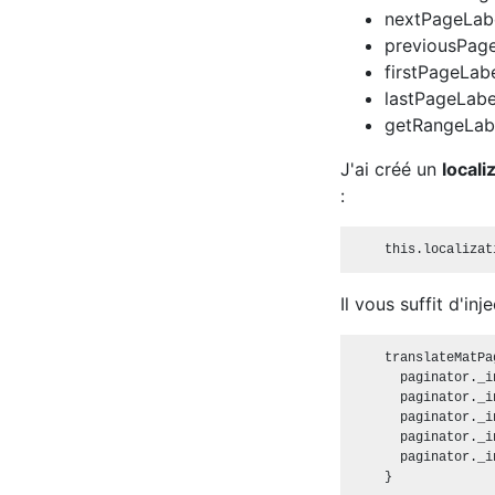
nextPageLab
previousPag
firstPageLab
lastPageLabe
getRangeLab
J'ai créé un
locali
:
Il vous suffit d'i
    translateMatPa
      paginator._i
      paginator._i
      paginator._i
      paginator._i
      paginator._i