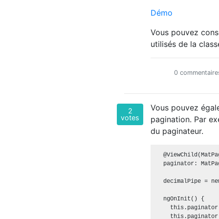
Démo
Vous pouvez conse
utilisés de la clas
0 commentaire
Vous pouvez égalem
2
votes
pagination. Par ex
du paginateur.
  @ViewChild(MatPa
  paginator: MatPa
  decimalPipe = ne
  ngOnInit() {

    this.paginator
    this.paginator