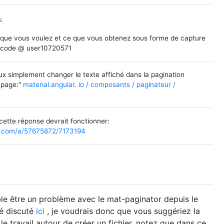
s
 que vous voulez et ce que vous obtenez sous forme de capture
e code @ user10720571
x simplement changer le texte affiché dans la pagination
 page:"
material.angular. io / composants / paginateur /
cette réponse devrait fonctionner:
w.com/a/57675872/7173194
le être un problème avec le mat-paginator depuis le
té discuté
ici
, je voudrais donc que vous suggériez la
 travail autour de créer un fichier, notez que dans ce