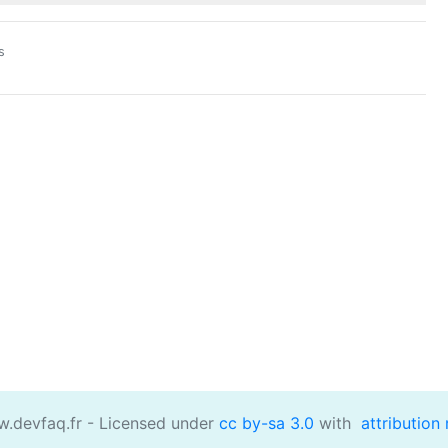
s
devfaq.fr - Licensed under
cc by-sa 3.0
with
attribution 