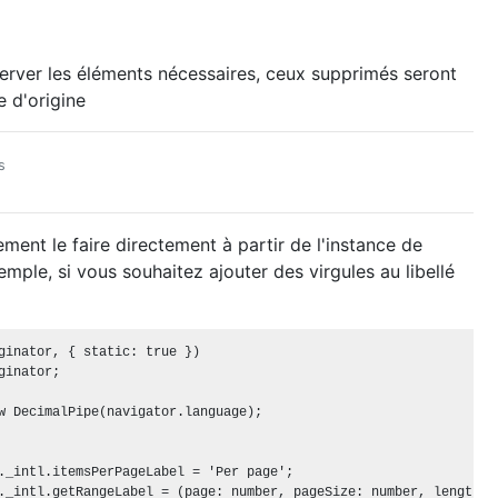
rver les éléments nécessaires, ceux supprimés seront
se d'origine
s
ent le faire directement à partir de l'instance de
emple, si vous souhaitez ajouter des virgules au libellé
ginator, { static: true })

ginator;

w DecimalPipe(navigator.language);

._intl.itemsPerPageLabel = 'Per page';

._intl.getRangeLabel = (page: number, pageSize: number, length: n