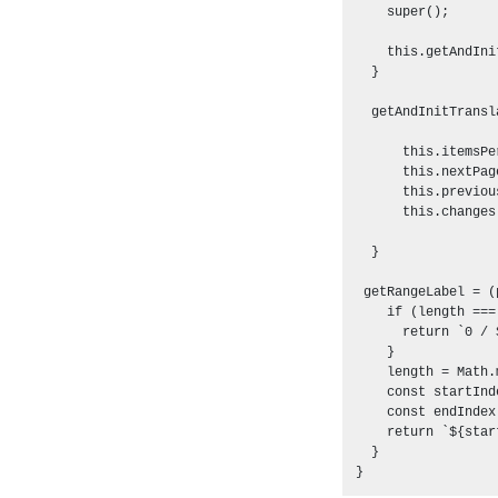
    super();  

    this.getAndIni
  }

  getAndInitTransl
      this.itemsPe
      this.nextPag
      this.previou
      this.changes
  }

 getRangeLabel = (
    if (length ===
      return `0 / 
    }

    length = Math.
    const startInd
    const endIndex
    return `${star
  }
