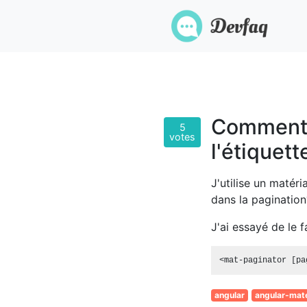
Comment 
5
votes
l'étiquet
J'utilise un matér
dans la pagination?
J'ai essayé de le f
angular
angular-mate