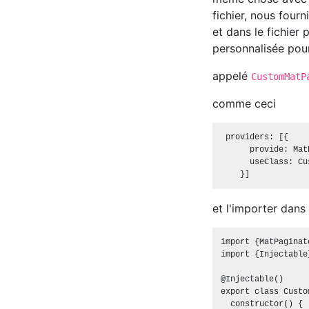
fichier, nous four
et dans le fichier 
personnalisée pour
appelé
CustomMatP
comme ceci
 providers: [{

      provide: Mat
      useClass: Cu
et l'importer dans 
import {MatPaginat
import {Injectable
@Injectable()

export class Custo
  constructor() {
