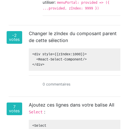
utiliser:
menuPortal: provided => ({
...provided, zIndex: 9999 })
Changer le zIndex du composant parent
-2
votes
de cette sélection
<div style={{zIndex:1000}}>

  <React-Select-Component/>

0 commentaires
Ajoutez ces lignes dans votre balise All
7
votes
:
Select
<Select
