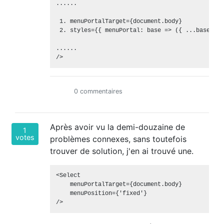
......

 1. menuPortalTarget={document.body} 

 2. styles={{ menuPortal: base => ({ ...base, zI
......

0 commentaires
Après avoir vu la demi-douzaine de
1
votes
problèmes connexes, sans toutefois
trouver de solution, j'en ai trouvé une.
<Select

    menuPortalTarget={document.body}

    menuPosition={'fixed'} 
