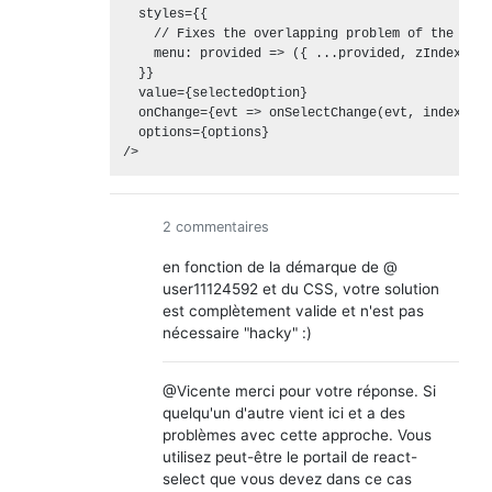
  styles={{

    // Fixes the overlapping problem of the comp
    menu: provided => ({ ...provided, zIndex: 99
  }}

  value={selectedOption}

  onChange={evt => onSelectChange(evt, index)}

  options={options}

2 commentaires
en fonction de la démarque de @
user11124592 et du CSS, votre solution
est complètement valide et n'est pas
nécessaire "hacky" :)
@Vicente merci pour votre réponse. Si
quelqu'un d'autre vient ici et a des
problèmes avec cette approche. Vous
utilisez peut-être le portail de react-
select que vous devez dans ce cas