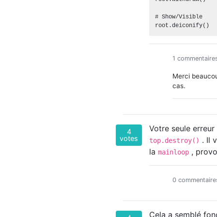
# Show/Visible

1 commentaire
Merci beaucoup
cas.
Votre seule erreu
4
votes
. Il
top.destroy()
la
, provo
mainloop
0 commentaire
Cela a semblé fon