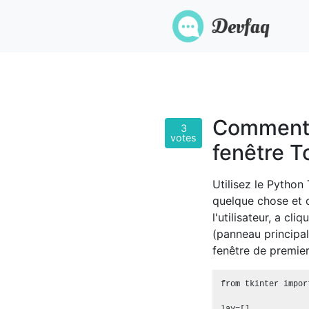
Comment 
3
votes
fenêtre T
Utilisez le Python
quelque chose et ob
l'utilisateur, a cl
(panneau principa
fenêtre de premie
from tkinter import