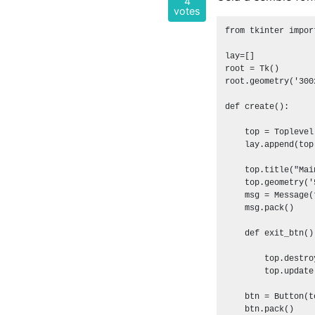
4
votes
from tkinter import
lay=[]

root = Tk()

root.geometry('300
def create():

    top = Toplevel(
    lay.append(top)
    top.title("Mai
    top.geometry('
    msg = Message(
    msg.pack()

    def exit_btn():
        top.destroy
        top.update(
    btn = Button(t
    btn.pack()
