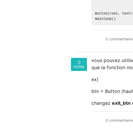
Button(root, text=
0 commentaire
vous pouvez utili
0
votes
que la fonction no
ex)
btn = Button (hau
changez
exit_btn
0 commentaire