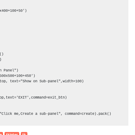
x400+100+50')

)



n Panel")

500x500+100+450')

top, text="Show on Sub-panel",width=100)

op,text='EXIT',command=exit_btn)

"Click me,Create a sub-panel", command=create).pack()

e
tkinter
tk