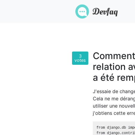
Comment r
3
votes
relation a
a été rem
J'essaie de chang
Cela ne me dérang
utiliser une nouve
j'obtiens cette err
from django.db imp
from django.contri