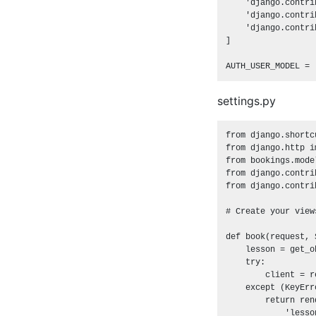
    'django.contri
    'django.contri
    'django.contri
]

settings.py
from django.shortc
from django.http i
from bookings.mode
from django.contri
from django.contri
# Create your view
def book(request, 
    lesson = get_o
    try:

        client = r
    except (KeyErr
        return ren
            'lesso