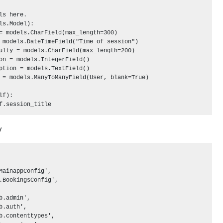
ls here.

ls.Model):

= models.CharField(max_length=300)

 models.DateTimeField("Time of session")

ulty = models.CharField(max_length=200)

on = models.IntegerField() 

ption = models.TextField()

 = models.ManyToManyField(User, blank=True) 

f):

y
MainappConfig',

.BookingsConfig',

b.admin',

b.auth',

b.contenttypes',
