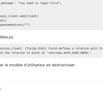
_message': "You need to login first",

sion_client.add(client)

e()

dèles.py
ession_client: (fields.E301) Field defines a relation with the m
r le modèle d'utilisateur en abstractuser.
s