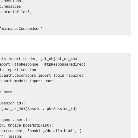
b.sessions',

b.messages',

b.staticfiles',

uts import render, get_object_or_404

mport HttpResponse, HttpResponseRedirect

ls import Session

b.auth.decorators import login_required

b.auth.models import User

s here.

Session_id):

bject_or_404(Session, pk=Session_id)

equest.user.id

or, Choice.DoesNotExist):

der(request, 'booking/details.html', {

n': lesson,
