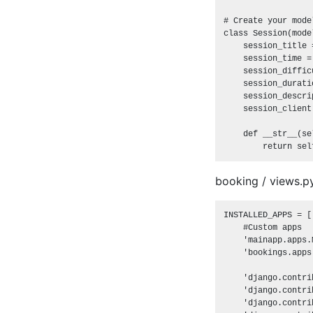
# Create your mode
class Session(mode
    session_title 
    session_time =
    session_diffic
    session_durati
    session_descri
    session_client
    def __str__(sel
booking / views.p
INSTALLED_APPS = [

    #Custom apps

    'mainapp.apps.
    'bookings.apps
    'django.contri
    'django.contri
    'django.contri