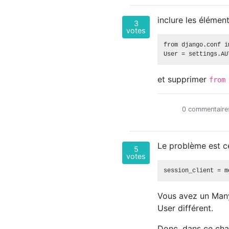
inclure les élémen
3
votes
from django.conf i
et supprimer
from
0 commentaire
Le problème est c
5
votes
Vous avez un Many
User différent.
Donc, dans ce cham