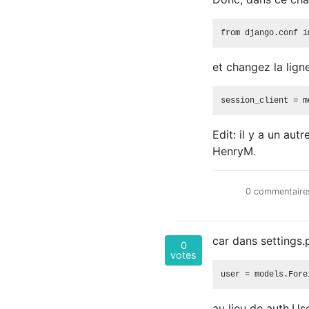
et changez la lig
Edit: il y a un au
HenryM.
0 commentaire
car dans settings.p
0
votes
au lieu de auth.Use