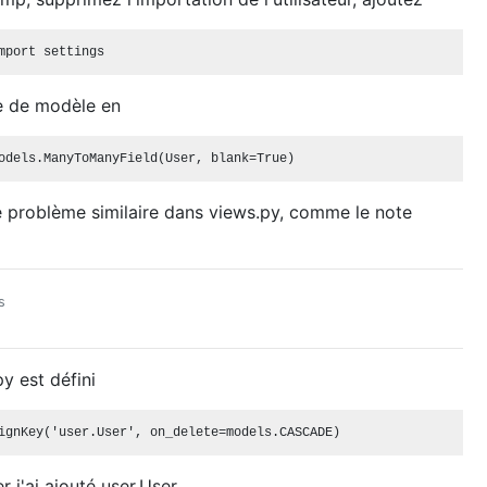
ne de modèle en
tre problème similaire dans views.py, comme le note
s
y est défini
r j'ai ajouté user.User