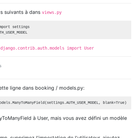
ts suivants à dans
views.py
mport settings

 django.contrib.auth.models import User
s
ette ligne dans booking / models.py:
ToManyField à User, mais vous avez défini un modèle
p, supprimez l'importation de l'utilisateur, ajoutez