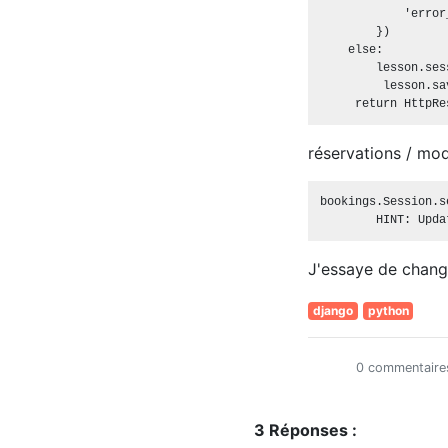
            'error
        })

    else:

        lesson.ses
         lesson.sav
réservations / mo
bookings.Session.s
J'essaye de change
django
python
0 commentaire
3 Réponses :