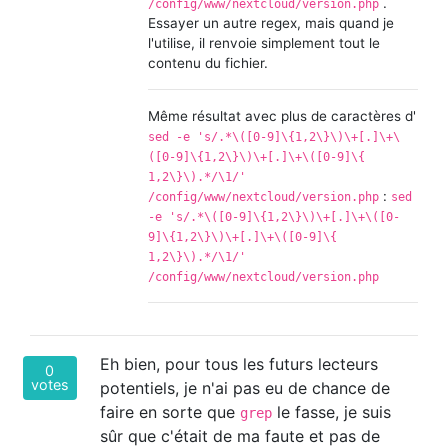
.
/config/www/nextcloud/version.php
Essayer un autre regex, mais quand je
l'utilise, il renvoie simplement tout le
contenu du fichier.
Même résultat avec plus de caractères d'
sed -e 's/.*\([0-9]\{1,2\}\)\+[.]\+\
([0-9]\{1,2\}\)\+[.]\+\([0-9]\{‌​
1,2\}\).*/\1/'
:
/config/www/nextcloud/version.php
sed
-e 's/.*\([0-9]\{1,2\}\)\+[.]\+\([0-
9]\{1,2\}\)\+[.]\+\([0-9]\{‌​
1,2\}\).*/\1/'
/config/www/nextcloud/version.php
Eh bien, pour tous les futurs lecteurs
0
votes
potentiels, je n'ai pas eu de chance de
faire en sorte que
le fasse, je suis
grep
sûr que c'était de ma faute et pas de