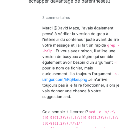
échapper davantage de parenthèses.)
3 commentaires
Merci @David Maze, j'avais également
pensé à vérifier la version de grep à
l'intérieur du conteneur juste avant de lire
votre message et j'ai fait un rapide
grep -
. Et vous avez raison, il utilise une
-help
version de busybox allégée qui semble
également avoir besoin d'un argument
-f
pour le nom de fichier, mais
curieusement, il a toujours l'argument
.
-o
i.imgur.com/hKqEkei.png
Je n'arrive
toujours pas à le faire fonctionner, alors je
vais donner une chance à votre
suggestion sed.
Cela semble-t-il correct?
sed -e 's/.*\
([0-9]{1,2}\)+[.]+\([0-9]{1,2}\)+[.]+\
([0-9]{1,2}\).*/‌​\1/'