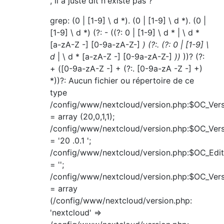
, il a juste dit n'existe pas ?
grep: (0 | [1-9] \ d *). (0 | [1-9] \ d *). (0 |
[1-9] \ d *) (?: - ((?: 0 | [1-9] \ d * | \ d *
[a-zA-Z -] [0-9a-zA-Z-]
) (?:. (?: 0 | [1-9] \
d
| \ d * [a-zA-Z -] [0-9a-zA-Z-]
))
))? (?:
+ ([0-9a-zA-Z -] + (?:. [0-9a-zA -Z -] +)
*))?: Aucun fichier ou répertoire de ce
type
/config/www/nextcloud/version.php:$OC_Vers
= array (20,0,1,1);
/config/www/nextcloud/version.php:$OC_Vers
= '20 .0.1 ';
/config/www/nextcloud/version.php:$OC_Edit
= '';
/config/www/nextcloud/version.php:$OC_Ve
= array
(/config/www/nextcloud/version.php:
'nextcloud' =>