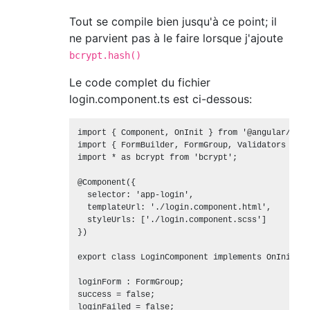
Tout se compile bien jusqu'à ce point; il
ne parvient pas à le faire lorsque j'ajoute
bcrypt.hash()
Le code complet du fichier
login.component.ts est ci-dessous:
import { Component, OnInit } from '@angular/core'
import { FormBuilder, FormGroup, Validators } fr
import * as bcrypt from 'bcrypt';

@Component({

  selector: 'app-login',

  templateUrl: './login.component.html',

  styleUrls: ['./login.component.scss']

})

export class LoginComponent implements OnInit {

loginForm : FormGroup;

success = false;

loginFailed = false;
