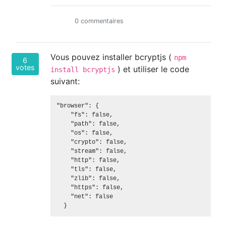
0 commentaires
Vous pouvez installer bcryptjs (
npm
6
votes
) et utiliser le code
install bcryptjs
suivant:
"browser": {

    "fs": false,

    "path": false,

    "os": false,

    "crypto": false,

    "stream": false,

    "http": false,

    "tls": false,

    "zlib": false,

    "https": false,

    "net": false
