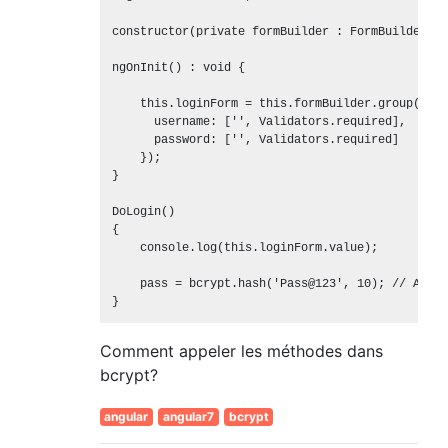
constructor(private formBuilder : FormBuilder) { 
ngOnInit() : void {

    this.loginForm = this.formBuilder.group({

      username: ['', Validators.required],

      password: ['', Validators.required]

    });

}

DoLogin()

{

    console.log(this.loginForm.value);

    pass = bcrypt.hash('Pass@123', 10); // App i
Comment appeler les méthodes dans
bcrypt?
angular
angular7
bcrypt