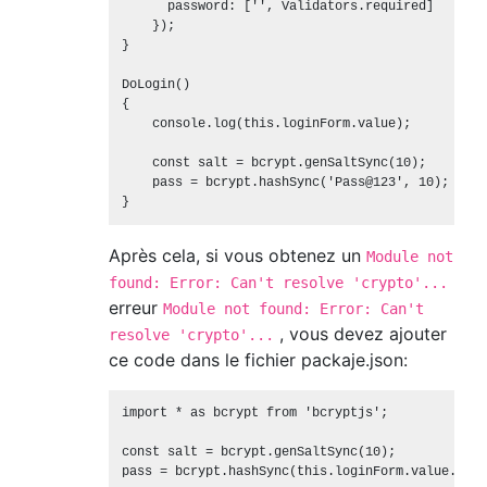
      password: ['', Validators.required]

    });

}

DoLogin()

{

    console.log(this.loginForm.value);

    const salt = bcrypt.genSaltSync(10);

    pass = bcrypt.hashSync('Pass@123', 10);

Après cela, si vous obtenez un
Module not
found: Error: Can't resolve 'crypto'...
erreur
Module not found: Error: Can't
, vous devez ajouter
resolve 'crypto'...
ce code dans le fichier packaje.json:
import * as bcrypt from 'bcryptjs';

const salt = bcrypt.genSaltSync(10);

pass = bcrypt.hashSync(this.loginForm.value.pass