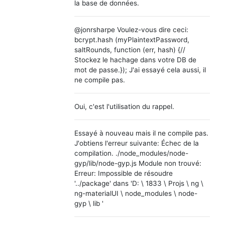
la base de données.
@jonrsharpe Voulez-vous dire ceci:
bcrypt.hash (myPlaintextPassword,
saltRounds, function (err, hash) {//
Stockez le hachage dans votre DB de
mot de passe.}); J'ai essayé cela aussi, il
ne compile pas.
Oui, c'est l'utilisation du rappel.
Essayé à nouveau mais il ne compile pas.
J'obtiens l'erreur suivante: Échec de la
compilation. ./node_modules/node-
gyp/lib/node-gyp.js Module non trouvé:
Erreur: Impossible de résoudre
'../package' dans 'D: \ 1833 \ Projs \ ng \
ng-materialUI \ node_modules \ node-
gyp \ lib '