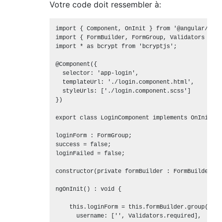
Votre code doit ressembler à:
import { Component, OnInit } from '@angular/core'
import { FormBuilder, FormGroup, Validators } fr
import * as bcrypt from 'bcryptjs';

@Component({

  selector: 'app-login',

  templateUrl: './login.component.html',

  styleUrls: ['./login.component.scss']

})

export class LoginComponent implements OnInit {

loginForm : FormGroup;

success = false;

loginFailed = false;

constructor(private formBuilder : FormBuilder) { 
ngOnInit() : void {

    this.loginForm = this.formBuilder.group({

      username: ['', Validators.required],
