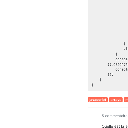
                  
                   
                  
                  
                  
                  
                  
                   
                }

                vi
            }

            consol
        }).catch(f
            consol
        });

    }

javascript
arrays
m
5 commentaire
Quelle est la