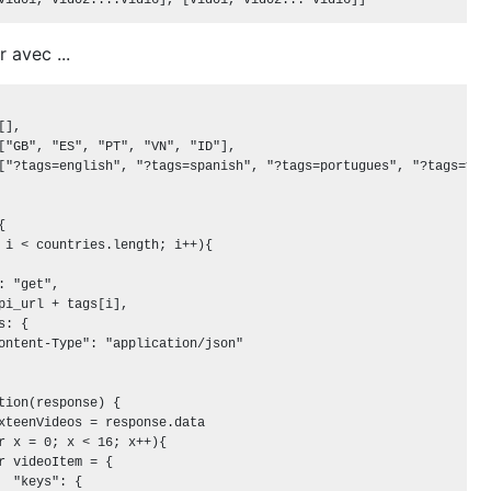
r avec ...
],

["GB", "ES", "PT", "VN", "ID"],

["?tags=english", "?tags=spanish", "?tags=portugues", "?tags=viet


 i < countries.length; i++){

: "get",

pi_url + tags[i],

: {

ontent-Type": "application/json"

tion(response) {

xteenVideos = response.data

r x = 0; x < 16; x++){

r videoItem = {

  "keys": {
