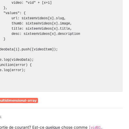
      video: "vid" + [x+1]

 },

  "values": {

      url: sixteenVideos[x].slug,

      thumb: sixteenVideos[x].image,

      title: sixteenVideos[x].title,

      desc: sixteenVideos[x].description

 }

deoData[i].push([videoItem]);   

e.log(videoData);

unction(error) {

e.log(error);

ultidimensional-array
s
 sortie de courant? Est-ce quelque chose comme
[vid01,