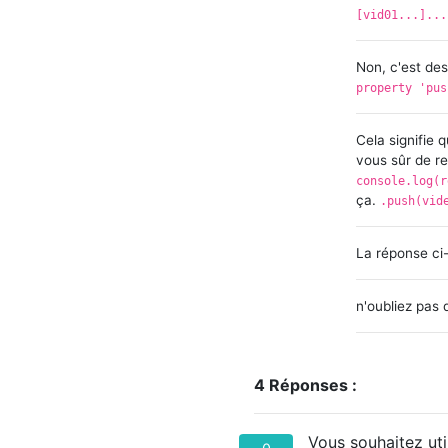
[vid01...]...
Non, c'est de
property 'pus
Cela signifie 
vous sûr de r
console.log(r
ça.
.push(vid
La réponse ci-
n'oubliez pas d
4 Réponses :
Vous souhaitez util