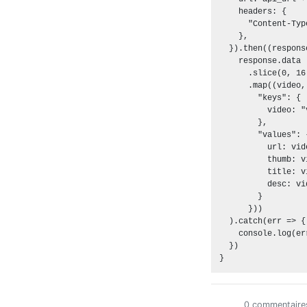
    headers: {

      "Content-Typ
    },

  }).then((response
    response.data

      .slice(0, 16)
      .map((video,
        "keys": {

          video: "
        },

        "values": {
          url: vid
          thumb: v
          title: v
          desc: vi
        } 

      }))

  ).catch(err => {

    console.log(err
  })

0 commentaire