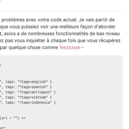
 problèmes avec votre code actuel. Je vais partir de
 que vous puissiez voir une meilleure façon d'aborder
t, axios a de nombreuses fonctionnalités de bas niveau
ez pas vous inquiéter à
chaque
fois que vous récupérez
 par quelque chose comme
-
fetchJson


", tags: "?tags=english" }

", tags: "?tags=spanish" }

", tags: "?tags=portugues" }

", tags: "?tags=vietnam" }

", tags: "?tags=indonesia" }

(url = "") =>

t"
