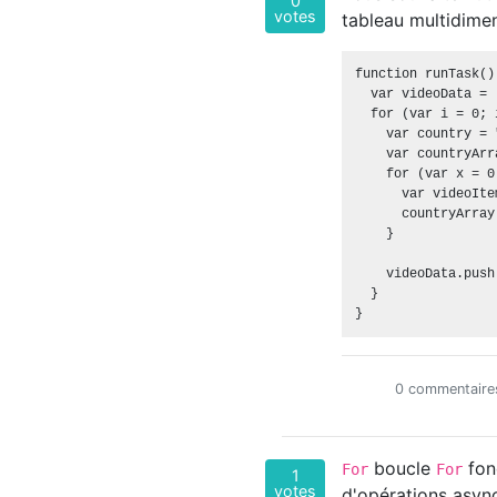
0
votes
tableau multidime
function runTask() 
  var videoData = [
  for (var i = 0; 
    var country = 
    var countryArr
    for (var x = 0
      var videoIte
      countryArray
    }

    videoData.push
  }

0 commentaire
boucle
fon
For
For
1
votes
d'opérations asyn