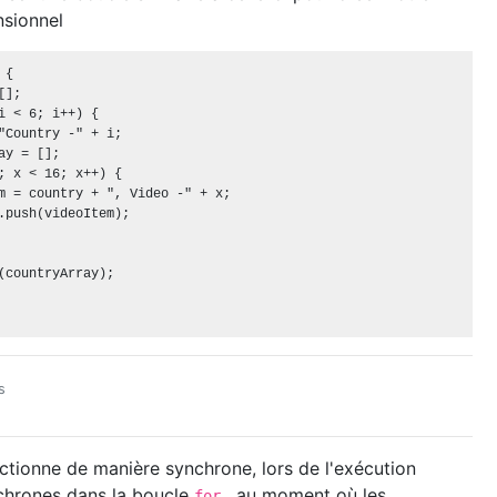
nsionnel
{

];

i < 6; i++) {

"Country -" + i;

ay = [];

; x < 16; x++) {

m = country + ", Video -" + x;

.push(videoItem);

(countryArray);

s
ctionne de manière synchrone, lors de l'exécution
chrones dans la boucle
, au moment où les
for