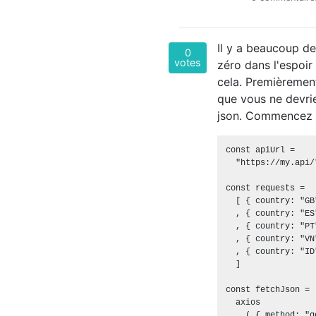
Il y a beaucoup de
0
votes
zéro dans l'espoir
cela. Premièremen
que vous ne devri
json. Commencez
const apiUrl =

  "https://my.api/"
const requests =

  [ { country: "GB
  , { country: "ES
  , { country: "PT
  , { country: "VN
  , { country: "ID
  ]

const fetchJson = 
  axios

    ( { method: "ge