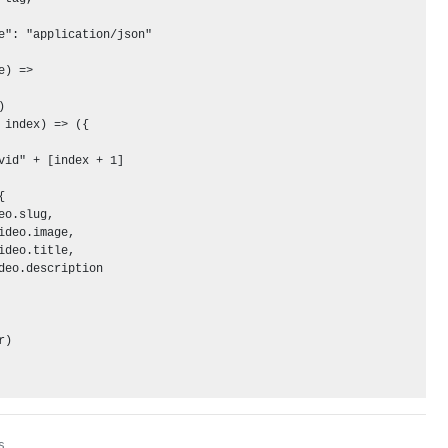
e": "application/json"

) => 



 index) => ({

vid" + [index + 1]



eo.slug,

ideo.image,

ideo.title,

deo.description

)

s