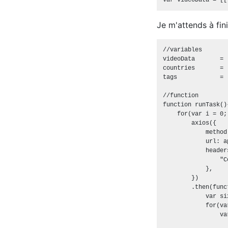
Je m'attends à fini
//variables

videoData       = [
countries       = 
tags            = 
//function

function runTask(){
    for(var i = 0;
        axios({

            method
            url: a
            headers
                "C
            },

        })

        .then(func
            var si
            for(va
                va
                  