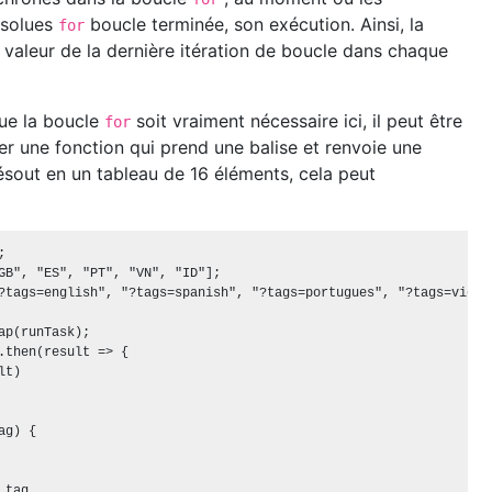
ésolues
boucle terminée, son exécution. Ainsi, la
for
 valeur de la dernière itération de boucle dans chaque
ue la boucle
soit vraiment nécessaire ici, il peut être
for
er une fonction qui prend une balise et renvoie une
ésout en un tableau de 16 éléments, cela peut


GB", "ES", "PT", "VN", "ID"];

?tags=english", "?tags=spanish", "?tags=portugues", "?tags=vietna
ap(runTask);

.then(result => {

t)

g) {

tag,
