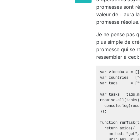
promesses sont r
valeur de
aura la
i
promesse résolue.
Je ne pense pas q
plus simple de cré
promesse qui se r
ressembler à ceci:
var videoData = [];
var countries = ["
var tags      = ["
var tasks = tags.m
Promise.all(tasks)
  console.log(resul
});

function runTask(ta
  return axios({

    method: "get",

    url: api_url + 