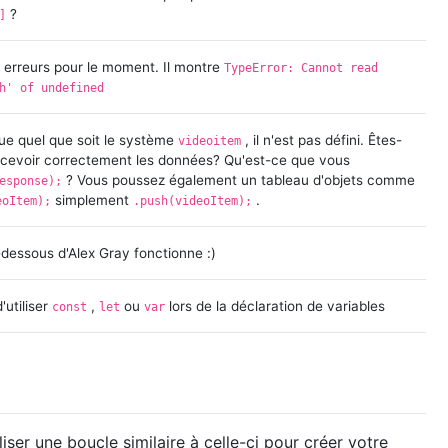
?
]
s erreurs pour le moment. Il montre
TypeError: Cannot read
h' of undefined
que quel que soit le système
, il n'est pas défini. Êtes-
videoitem
ecevoir correctement les données? Qu'est-ce que vous
? Vous poussez également un tableau d'objets comme
esponse);
simplement
.
eoItem);
.push(videoItem);
dessous d'Alex Gray fonctionne :)
'utiliser
,
ou
lors de la déclaration de variables
const
let
var
iser une boucle similaire à celle-ci pour créer votre