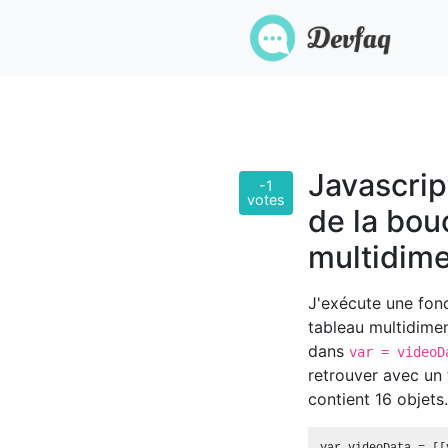
Javascript
-1
votes
de la bou
multidim
J'exécute une fonc
tableau multidime
dans
var = videoD
retrouver avec un
contient 16 objets