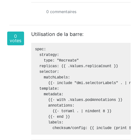
0 commentaires
Utilisation de la barre:
0
votes
spec:

  strategy:

    type: "Recreate"

  replicas: {{ .Values.replicaCount }}

  selector:

    matchLabels:

      {{- include "dmi.selectorLabels" . | ninde
  template:

    metadata:

      {{- with .Values.podAnnotations }}

      annotations:

        {{- toYaml . | nindent 8 }}

      {{- end }}

      labels:
