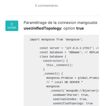
0 commentaires
Paramétrage de la connexion mangouste
0
votes
useUnifiedTopology:
option
true
  import mongoose from 'mongoose';

        const server = '127.0.0.1:27017'; // REP
        const database = 'DBName'; // REPLACE WI
        class Database {

          constructor() {

            this._connect();

          }

          _connect() {

            mongoose.Promise = global.Promise;

            // * Local DB SERVER *

            mongoose

              .connect(`mongodb://${server}/${da
                useNewUrlParser: true,

                useCreateIndex: true,

                useUnifiedTopology: true
