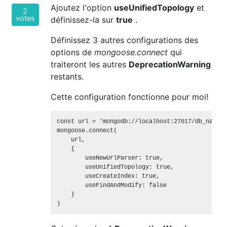
Ajoutez l'option
useUnifiedTopology
et
2
votes
définissez-la sur
true
.
Définissez 3 autres configurations des
options de
mongoose.connect
qui
traiteront les autres
DeprecationWarning
restants.
Cette configuration fonctionne pour moi!
const url = 'mongodb://localhost:27017/db_name';

mongoose.connect(

    url, 

    { 

        useNewUrlParser: true, 

        useUnifiedTopology: true,

        useCreateIndex: true,

        useFindAndModify: false

    }
