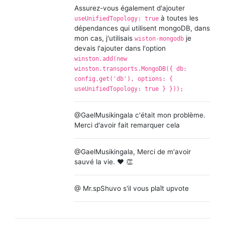
Assurez-vous également d'ajouter
à toutes les
useUnifiedTopology: true
dépendances qui utilisent mongoDB, dans
mon cas, j'utilisais
je
wiston-mongodb
devais l'ajouter dans l'option
winston.add(new
winston.transports.MongoDB({ db:
config.get('db'), options: {
useUnifiedTopology: true } }));
@GaelMusikingala c'était mon problème.
Merci d'avoir fait remarquer cela
@GaelMusikingala, Merci de m'avoir
sauvé la vie. ❤️ 👏
@ Mr.spShuvo s'il vous plaît upvote