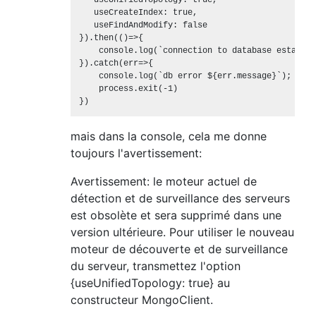
   useUnifiedTopology: true,

   useCreateIndex: true,

   useFindAndModify: false

}).then(()=>{

    console.log(`connection to database establis
}).catch(err=>{

    console.log(`db error ${err.message}`);

    process.exit(-1)

mais dans la console, cela me donne
toujours l'avertissement:
Avertissement: le moteur actuel de
détection et de surveillance des serveurs
est obsolète et sera supprimé dans une
version ultérieure. Pour utiliser le nouveau
moteur de découverte et de surveillance
du serveur, transmettez l'option
{useUnifiedTopology: true} au
constructeur MongoClient.