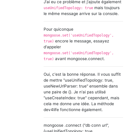
J'ai eu ce problème et j'ajoute également
mais toujours
useUnifiedTopology: true
le même message arrive sur la console.
Pour quiconque
mongoose.set('useUnifiedTopology',
encore le message, essayez
true)
d'appeler
mongoose.set('useUnifiedTopology',
avant mongoose.connect.
true)
Oui, c'est la bonne réponse. Il vous suffit
de mettre "useUnifiedTopology: true,
useNewUrlParser: true" ensemble dans
une paire de {}. Je n'ai pas utilisé
"useCreateIndex: true" cependant, mais
cela me donne une idée. La méthode
dev4life fonctionne également.
mongoose .connect ("db conn url",
{useUnifiedTopology: true,