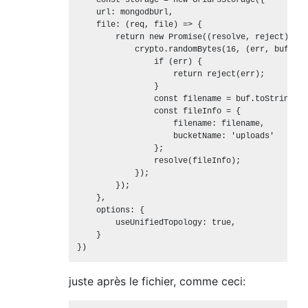
    const storage = new GridFsStorage({

    url: mongodbUrl,

    file: (req, file) => {

        return new Promise((resolve, reject) => {
            crypto.randomBytes(16, (err, buf) => 
                if (err) {

                    return reject(err);

                }

                const filename = buf.toString('h
                const fileInfo = {

                    filename: filename,

                    bucketName: 'uploads'

                };

                resolve(fileInfo);

            });

        });

    },

    options: {

        useUnifiedTopology: true,

    }

juste après le fichier, comme ceci: