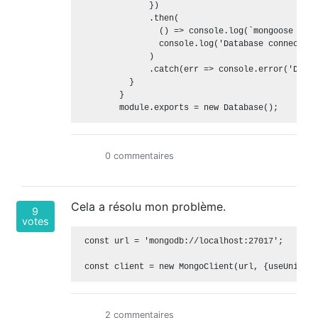
              })

              .then(

                () => console.log(`mongoose vers
                console.log('Database connection
              )

              .catch(err => console.error('Datab
          }

        }

0 commentaires
Cela a résolu mon problème.
9
votes
 const url = 'mongodb://localhost:27017';

2 commentaires