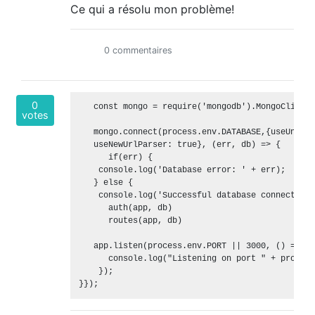
Ce qui a résolu mon problème!
0 commentaires
0
   const mongo = require('mongodb').MongoClient;

votes
   mongo.connect(process.env.DATABASE,{useUnifie
   useNewUrlParser: true}, (err, db) => {

      if(err) {

    console.log('Database error: ' + err);

   } else {

    console.log('Successful database connection')
      auth(app, db)

      routes(app, db)

   app.listen(process.env.PORT || 3000, () => {

      console.log("Listening on port " + process
    });  

}});