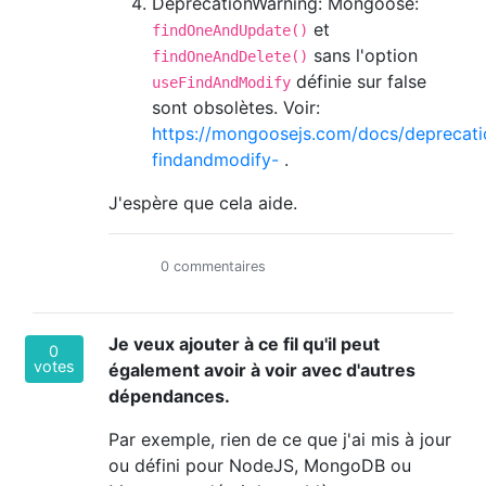
DeprecationWarning: Mongoose:
et
findOneAndUpdate()
sans l'option
findOneAndDelete()
définie sur false
useFindAndModify
sont obsolètes. Voir:
https://mongoosejs.com/docs/deprecati
findandmodify-
.
J'espère que cela aide.
0 commentaires
Je veux ajouter à ce fil qu'il peut
0
votes
également avoir à voir avec d'autres
dépendances.
Par exemple, rien de ce que j'ai mis à jour
ou défini pour NodeJS, MongoDB ou