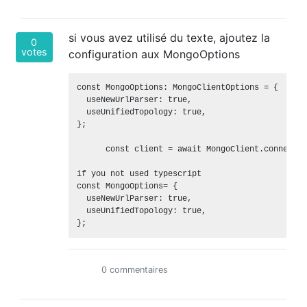
si vous avez utilisé du texte, ajoutez la
0
votes
configuration aux MongoOptions
const MongoOptions: MongoClientOptions = {

  useNewUrlParser: true,

  useUnifiedTopology: true,

};

      const client = await MongoClient.connect(u
if you not used typescript  

const MongoOptions= {

  useNewUrlParser: true,

  useUnifiedTopology: true,

0 commentaires