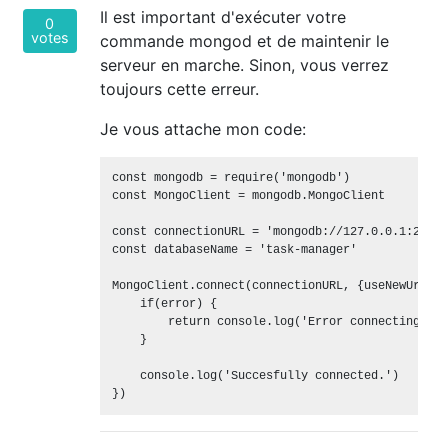
Il est important d'exécuter votre
0
votes
commande mongod et de maintenir le
serveur en marche. Sinon, vous verrez
toujours cette erreur.
Je vous attache mon code:
const mongodb = require('mongodb')

const MongoClient = mongodb.MongoClient

const connectionURL = 'mongodb://127.0.0.1:27017'
const databaseName = 'task-manager'

MongoClient.connect(connectionURL, {useNewUrlPar
    if(error) {

        return console.log('Error connecting to 
    }

    console.log('Succesfully connected.')

})