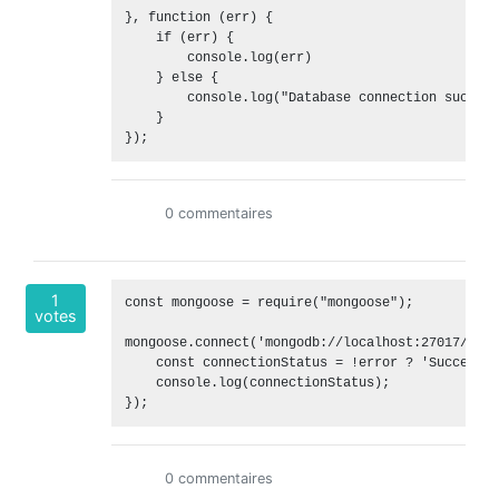
}, function (err) {

    if (err) {

        console.log(err)

    } else {

        console.log("Database connection success
    }

0 commentaires
1
const mongoose = require("mongoose");

votes
mongoose.connect('mongodb://localhost:27017/Edur
    const connectionStatus = !error ? 'Success':
    console.log(connectionStatus);

0 commentaires