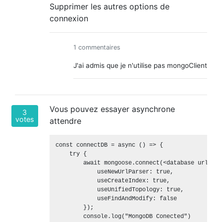
Supprimer les autres options de
connexion
1 commentaires
J'ai admis que je n'utilise pas mongoClient
Vous pouvez essayer asynchrone
3
votes
attendre
const connectDB = async () => {

    try {

        await mongoose.connect(<database url>, {

            useNewUrlParser: true,

            useCreateIndex: true,

            useUnifiedTopology: true,

            useFindAndModify: false

        });

        console.log("MongoDB Conected")
