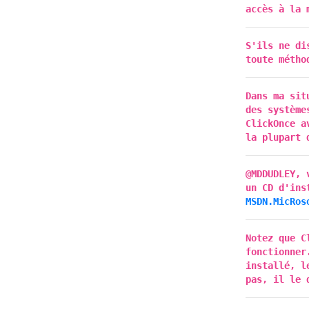
accès à la 
S'ils ne di
toute métho
Dans ma sit
des système
ClickOnce a
la plupart 
@MDDUDLEY, 
un CD d'ins
MSDN.MicRos
Notez que C
fonctionner
installé, l
pas, il le 