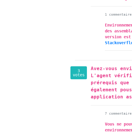
1 commentaire
Environneme
des assembl
version est
Stackoverfl
Avez-vous env
3
votes
L'agent vérif
prérequis que
également pou
application a
7 commentaire
Vous ne pou
environneme