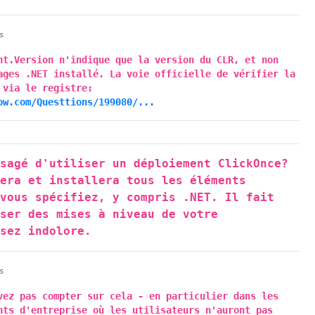
s
nt.Version n'indique que la version du CLR, et non
ages .NET installé. La voie officielle de vérifier la
 via le registre:
ow.com/Questtions/199080/...
isagé d'utiliser un déploiement ClickOnce?
iera et installera tous les éléments
 vous spécifiez, y compris .NET. Il fait
sser des mises à niveau de votre
ssez indolore.
s
vez pas compter sur cela - en particulier dans les
nts d'entreprise où les utilisateurs n'auront pas