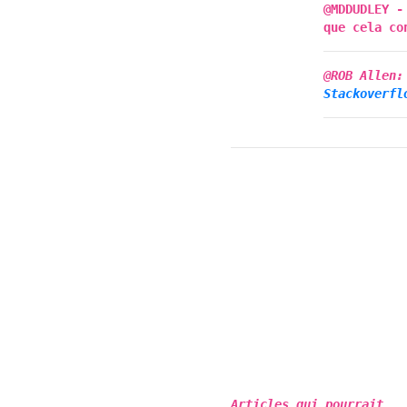
@MDDUDLEY -
que cela c
@ROB Allen:
Stackoverfl
Articles qui pourrait