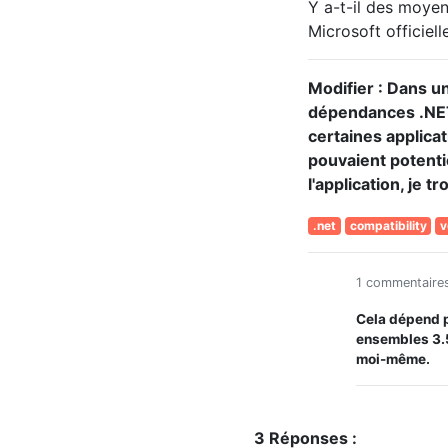
Y a-t-il des moyen
Microsoft officiell
Modifier
: Dans un
dépendances .NET s
certaines applicat
pouvaient potentie
l'application, je 
.net
compatibility
v
1 commentaire
Cela dépend 
ensembles 3.5
moi-même.
3 Réponses :