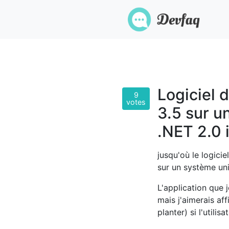
Logiciel 
9
votes
3.5 sur 
.NET 2.0 i
jusqu'où le logici
sur un système un
L'application que 
mais j'aimerais af
planter) si l'utilisa