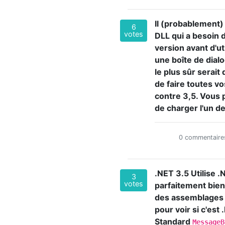
Il (probablement) 
6
votes
DLL qui a besoin de
version avant d'ut
une boîte de dial
le plus sûr serait
de faire toutes v
contre 3,5. Vous 
de charger l'un d
0 commentaire
.NET 3.5 Utilise 
3
votes
parfaitement bien
des assemblages 
pour voir si c'est
Standard
Message