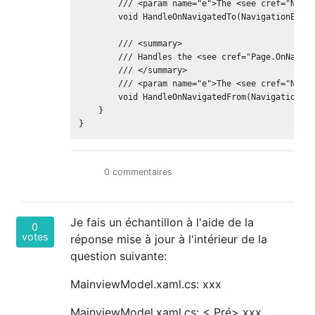
        /// <param name="e">The <see cref="Navig
        void HandleOnNavigatedTo(NavigationEvent
        /// <summary>

        /// Handles the <see cref="Page.OnNaviga
        /// </summary>

        /// <param name="e">The <see cref="Navig
        void HandleOnNavigatedFrom(NavigationEve
    }

0 commentaires
Je fais un échantillon à l'aide de la
0
votes
réponse mise à jour à l'intérieur de la
question suivante:
MainviewModel.xaml.cs:
xxx
MainviewModel.xaml.cs:
< Pré> xxx