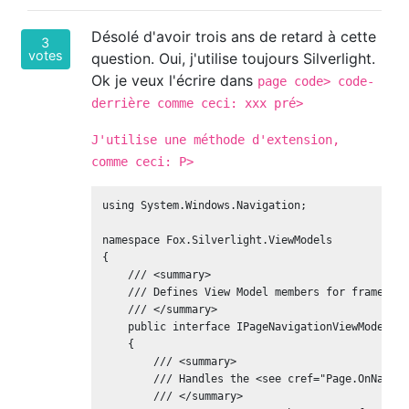
Désolé d'avoir trois ans de retard à cette
3
votes
question. Oui, j'utilise toujours Silverlight.
Ok je veux l'écrire dans
page code> code-
derrière comme ceci:
xxx pré>
J'utilise une méthode d'extension,
comme ceci: P>
using System.Windows.Navigation;

namespace Fox.Silverlight.ViewModels

{

    /// <summary>

    /// Defines View Model members for frame-nav
    /// </summary>

    public interface IPageNavigationViewModel

    {

        /// <summary>

        /// Handles the <see cref="Page.OnNaviga
        /// </summary>
