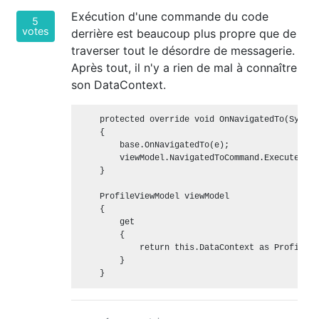
Exécution d'une commande du code
5
votes
derrière est beaucoup plus propre que de
traverser tout le désordre de messagerie.
Après tout, il n'y a rien de mal à connaître
son DataContext.
    protected override void OnNavigatedTo(System
    {

        base.OnNavigatedTo(e);

        viewModel.NavigatedToCommand.Execute(e.U
    }

    ProfileViewModel viewModel

    {

        get

        {

            return this.DataContext as ProfileVi
        }
