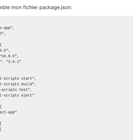
mble mon fichier package.json:
s-app",

",



.6",

^16.8.6",

": "3.0.1"

t-scripts start",

t-scripts build",

-scripts test",

t-scripts eject"



act-app"




