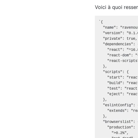
Voici à quoi resse
`{

  "name": "ravenou
  "version": "0.1.0
  "private": true,

  "dependencies": {
    "react": "^16.8
    "react-dom": "
    "react-scripts
  },

  "scripts": {

    "start": "reac
    "build": "reac
    "test": "react
    "eject": "reac
  },

  "eslintConfig": {
    "extends": "re
  },

  "browserslist": {
    "production": [
      ">0.2%",
