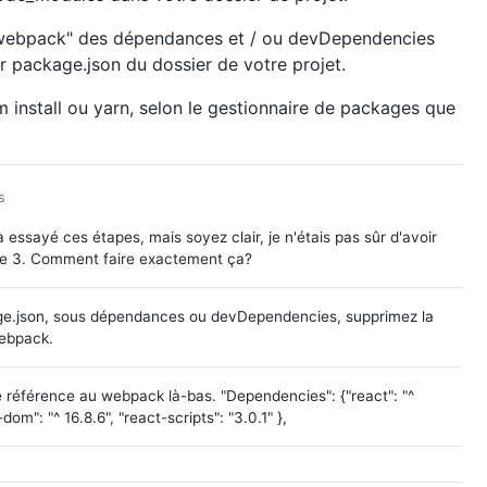
webpack" des dépendances et / ou devDependencies
er package.json du dossier de votre projet.
 install ou yarn, selon le gestionnaire de packages que
s
jà essayé ces étapes, mais soyez clair, je n'étais pas sûr d'avoir
tape 3. Comment faire exactement ça?
e.json, sous dépendances ou devDependencies, supprimez la
ebpack.
e référence au webpack là-bas. "Dependencies": {"react": "^
-dom": "^ 16.8.6", "react-scripts": "3.0.1" },