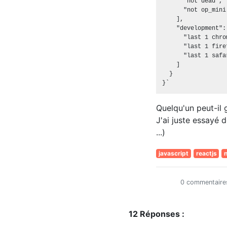
      "not dead",

      "not op_mini 
    ],

    "development": 
      "last 1 chro
      "last 1 fire
      "last 1 safa
    ]

  }

Quelqu'un peut-il
J'ai juste essayé 
...)
javascript
reactjs
0 commentaire
12 Réponses :