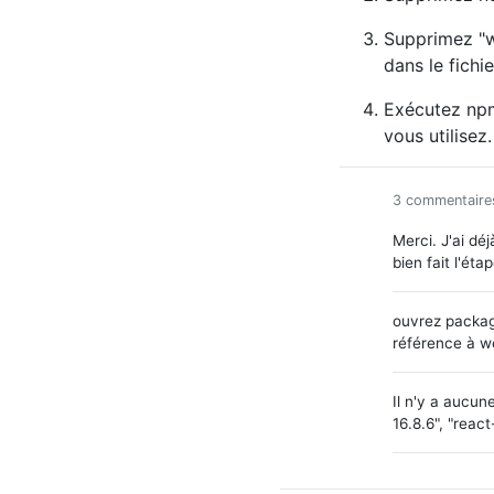
Supprimez "
dans le fichi
Exécutez npm
vous utilisez.
3 commentaire
Merci. J'ai dé
bien fait l'é
ouvrez packag
référence à w
Il n'y a aucun
16.8.6", "react