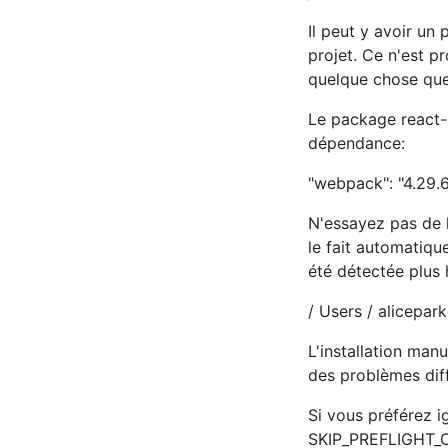
Il peut y avoir u
projet. Ce n'est 
quelque chose que
Le package react-
dépendance:
"webpack": "4.29.
N'essayez pas de l
le fait automatiq
été détectée plus 
/ Users / alicepar
L'installation man
des problèmes diff
Si vous préférez ig
SKIP_PREFLIGHT_CH