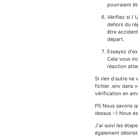
pourraient êt
Vérifiez si /
dehors du ré
être accident
départ.
Essayez d'ex
Cela vous in
réaction atte
Si rien d'autre n
fichier .env dans v
vérification en am
PS Nous savons que
dessus :-) Nous es
J'ai suivi les éta
également désinsta