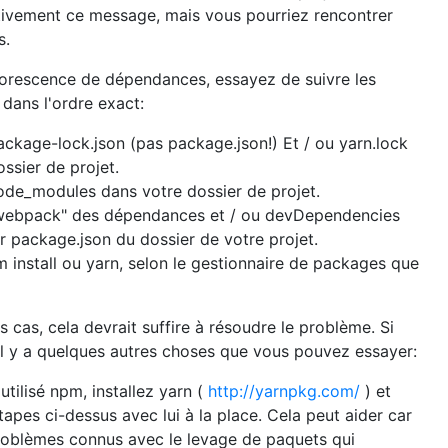
itivement ce message, mais vous pourriez rencontrer
s.
rborescence de dépendances, essayez de suivre les
dans l'ordre exact:
ckage-lock.json (pas package.json!) Et / ou yarn.lock
ssier de projet.
de_modules dans votre dossier de projet.
webpack" des dépendances et / ou devDependencies
er package.json du dossier de votre projet.
 install ou yarn, selon le gestionnaire de packages que
s cas, cela devrait suffire à résoudre le problème. Si
 il y a quelques autres choses que vous pouvez essayer:
utilisé npm, installez yarn (
http://yarnpkg.com/
) et
tapes ci-dessus avec lui à la place. Cela peut aider car
oblèmes connus avec le levage de paquets qui