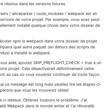
re résolus dans les versions futures.
 Users / aliceparker / node_modules / webpack est en
pertoire de votre projet. Par exemple, vous avez peut-
ellement installé quelque chose dans votre dossier de
écuter npm ls webpack dans votre dossier de projet.
diquera quel autre paquet (en dehors des scripts de
ndus) a installé le webpack.
e vous aide, ajoutez SKIP_PREFLIGHT_CHECK = true à un
otre projet. Cela désactiverait définitivement cette
ont au cas où vous voudriez continuer de toute façon.
 ce message est long mais veuillez lire les étapes ci-
pérons que vous les trouverez utiles!
pes ci-dessus. Obtenez toujours le problème. J'ai
llé Webpack dans le monde entier et l'ai réinstallé.