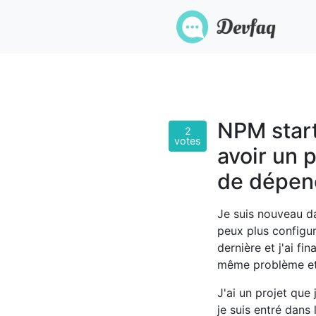
NPM start
2
votes
avoir un 
de dépen
Je suis nouveau d
peux plus configur
dernière et j'ai fi
même problème et 
J'ai un projet qu
je suis entré dans