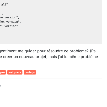
all"

[

me version",

fox version",

ri version"

 gentiment me guider pour résoudre ce problème? (Ps.
de créer un nouveau projet, mais j'ai le même problème
npm
webpack
node.js
s