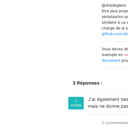
@shadeglare, v
être plus prop
sérialisation 
similaire à ce
charge de la s
github.com/do
Vous devez di
exemple en
u
document
pour
3 Réponses :
J'ai également bes
1
votes
mais ne donne pas
2 commentaire