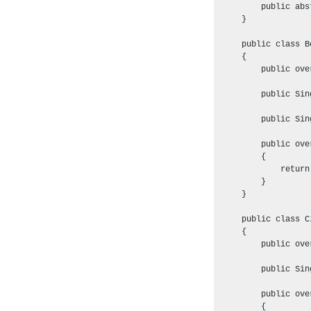
        public abs
    }

    public class B
    {

        public ove
        public Sin
        public Sin
        public ove
        {

            return
        }

    }

    public class C
    {

        public ove
        public Sin
        public ove
        {
