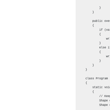
                  
            }

        }

        public ove
        {

            if (va
            {

                wr
            }

            else i
            {

                wr
            }

        }

    }

    class Program

    {

        static voi
        {

            // Kee
            Shape 
            Shape 