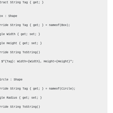
tract String Tag { get; }

ox : Shape

rride String Tag { get; } = nameof(Box);

gle Width { get; set; }

gle Height { get; set; }

rride String ToString()

 $"{Tag}: Width={Width}, Height={Height}";

ircle : Shape

rride String Tag { get; } = nameof(Circle);

gle Radius { get; set; }

rride String ToString()
