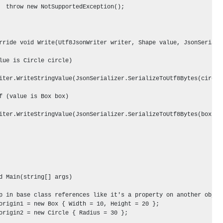
  throw new NotSupportedException();

rride void Write(Utf8JsonWriter writer, Shape value, JsonSerializ
lue is Circle circle)

iter.WriteStringValue(JsonSerializer.SerializeToUtf8Bytes(circle)
f (value is Box box)

iter.WriteStringValue(JsonSerializer.SerializeToUtf8Bytes(box));

d Main(string[] args)

p in base class references like it's a property on another object
origin1 = new Box { Width = 10, Height = 20 };

origin2 = new Circle { Radius = 30 };
