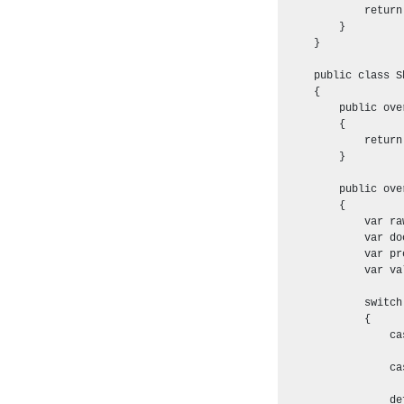
            return
        }

    }

    public class S
    {

        public ove
        {

            return
        }

        public ove
        {

            var ra
            var do
            var pr
            var va
            switch
            {

                ca
                  
                ca
                  
                def