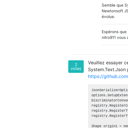
Semble que Sy
Newtonsoft JS
évolue.
Espérons que c
nitro911 vous 
Veuillez essayer c
2
votes
System.Text.Json 
https://github.c
JsonSerializerOpti
options.SetupExten
DiscriminatorConve
registry.RegisterC
registry.RegisterT
registry.RegisterT
Shape origin1 = ne