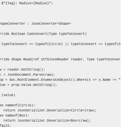
 $"{Tag}: Radius={Radius}";

hapeConverter : JsonConverter<Shape>

rride Boolean CanConvert(Type typeToConvert)

 typeToConvert == typeof(Circle) || typeToConvert == typeof(Shape
rride Shape Read(ref Utf8JsonReader reader, Type typeToConvert, J
w = reader.GetString();

c = JsonDocument.Parse(raw);

op = doc.RootElement.EnumerateObject().Where(x => x.Name == "Tag"
lue = prop.Value.GetString();

 (value)

se nameof(Circle): 

  return JsonSerializer.Deserialize<Circle>(raw);

se nameof(Box):

  return JsonSerializer.Deserialize<Box>(raw);

ault:
