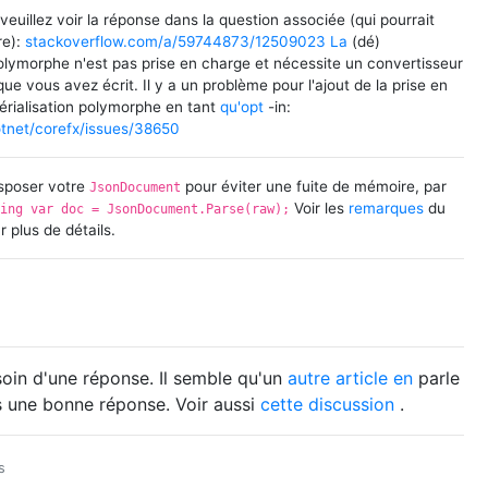
euillez voir la réponse dans la question associée (qui pourrait
re):
stackoverflow.com/a/59744873/12509023 La
(dé)
polymorphe n'est pas prise en charge et nécessite un convertisseur
 que vous avez écrit. Il y a un problème pour l'ajout de la prise en
érialisation polymorphe en tant
qu'opt
-in:
tnet/corefx/issues/38650
sposer votre
pour éviter une fuite de mémoire, par
JsonDocument
Voir les
remarques
du
sing var doc = JsonDocument.Parse(raw);
 plus de détails.
oin d'une réponse. Il semble qu'un
autre article en
parle
 une bonne réponse. Voir aussi
cette discussion
.
s