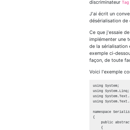
discriminateur
Tag
J'ai écrit un conve
désérialisation de 
Ce que j'essaie d
implémenter une tel
de la sérialisatio
exemple ci-dessous
façon, de toute fa
Voici l'exemple com
using System;

using System.Linq;

using System.Text.J
using System.Text.
namespace Serializ
{

    public abstrac
    {
