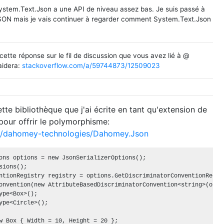
stem.Text.Json a une API de niveau assez bas. Je suis passé à
ON mais je vais continuer à regarder comment System.Text.Json
ette réponse sur le fil de discussion que vous avez lié à @
aidera:
stackoverflow.com/a/59744873/12509023
ette bibliothèque que j'ai écrite en tant qu'extension de
pour offrir le polymorphisme:
om/dahomey-technologies/Dahomey.Json
ons options = new JsonSerializerOptions();

sions();

ntionRegistry registry = options.GetDiscriminatorConventionRegist
onvention(new AttributeBasedDiscriminatorConvention<string>(optio
ype<Box>();

ype<Circle>();

w Box { Width = 10, Height = 20 };
