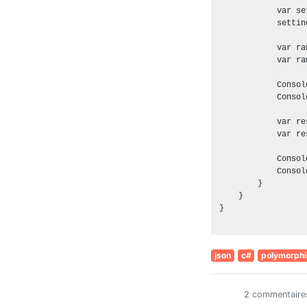
            var se
            settin
            var ra
            var ra
            Consol
            Consol
            var re
            var re
            Consol
            Consol
        }

    }

}

json
c#
polymorph
2 commentaire