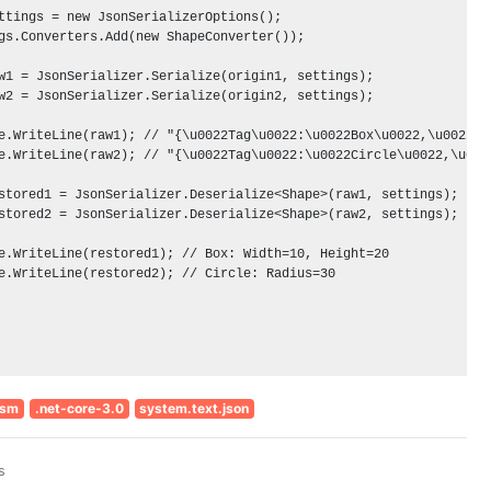
ttings = new JsonSerializerOptions();

gs.Converters.Add(new ShapeConverter());

w1 = JsonSerializer.Serialize(origin1, settings);

w2 = JsonSerializer.Serialize(origin2, settings);

e.WriteLine(raw1); // "{\u0022Tag\u0022:\u0022Box\u0022,\u0022Wi
e.WriteLine(raw2); // "{\u0022Tag\u0022:\u0022Circle\u0022,\u0022
stored1 = JsonSerializer.Deserialize<Shape>(raw1, settings);

stored2 = JsonSerializer.Deserialize<Shape>(raw2, settings);

e.WriteLine(restored1); // Box: Width=10, Height=20

e.WriteLine(restored2); // Circle: Radius=30

ism
.net-core-3.0
system.text.json
s