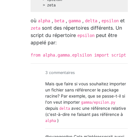
    > epsilon

où
,
,
,
,
et
alpha
beta
gamma
delta
epsilon
sont des répertoires différents. Un
zeta
script du répertoire
peut être
epsilon
appelé par:
from alpha.gamma.eplsilon import script
3 commentaires
Mais que faire si vous souhaitez importer
un fichier sans référencer le package
racine? Par exemple, que se passe-t-il si
l'on veut importer
gamma/epsilon.py
depuis
avec une référence relative
delta
(c'est-à-dire ne faisant pas référence à
)
alpha
@svangordon Cela m'intéresserait aussi.