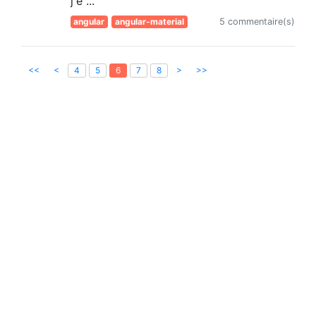
j'e ...
angular
angular-material
5 commentaire(s)
<<
<
>
>>
4
5
6
7
8