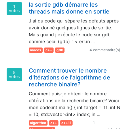
la sortie gdb démarre les
1
votes
threads mais donne en sortie
J'ai du code qui sépare les défauts après
avoir donné quelques lignes de sortie.
Mais quand j'exécute le code sur gdb
comme ceci: (gdb) r < err.in ...
macos
c++
gdb
4 commentaire(s)
Comment trouver le nombre
5
votes
d'itérations de l'algorithme de
recherche binaire?
Comment puis-je obtenir le nombre
d'itérations de la recherche binaire? Voici
mon code:int main() { int target = 11; int N
= 10; std::vector<int> index; in ...
algorithm
c++
c++11
1