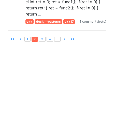
ci.int ret = 0; ret = func1(); if(ret != 0) {
return ret; } ret = func2(); if(ret != 0) {
return ...
c++
design-patterns
c++17
1 commentaire(s)
<<
<
>
>>
1
2
3
4
5