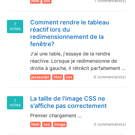
html
css
1 commentaire(s)
Comment rendre le tableau
7
votes
réactif lors du
redimensionnement de la
fenêtre?
J'ai une table, j'essaye de la rendre
réactive. Lorsque je redimensionne de
droite à gauche, il rétrécit parfaitement ...
javascript
html
css
6 commentaire(s)
La taille de l'image CSS ne
1
votes
s'affiche pas correctement
Premier chargement ...
html
css
image
0 commentaire(s)