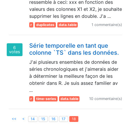
ressemble à ceci: xxx en fonction des
valeurs des colonnes X1 et X2, je souhaite
supprimer les lignes en double. J'a ...
r
duplicates
data.table
1 commentaire(s)
Série temporelle en tant que
6
votes
colonne `TS` dans les données.
J'ai plusieurs ensembles de données de
séries chronologiques et j'aimerais aider
à déterminer la meilleure façon de les
obtenir dans R. Je suis assez familier av
...
r
time-series
data.table
10 commentaire(s)
<<
<
14
15
16
17
18