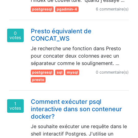
l'index de couverture." quand j'essaye ...
postgresql
pgadmin-4
6 commentaire(s)
Presto équivalent de
0
votes
CONCAT_WS
Je recherche une fonction dans Presto
pour concater deux colonnes avec un
séparateur comme le soulignement. ...
postgresql
sql
mysql
0 commentaire(s)
presto
Comment exécuter psql
1
votes
interactive dans son conteneur
docker?
Je souhaite exécuter une requête dans le
shell interactif Postgres. J'utilise un