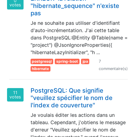
0
votes
"hibernate_sequence" n'existe
pas
Je ne souhaite pas utiliser d'identifiant
d'auto-incrémentation. J'ai cette table
dans PostgreSQL:@Entity @Table(name =
"project") @JsonIgnoreProperties({
"hibernateLazyInitializer", "h ...
postgresql
spring-boot
jpa
7
hibernate
commentaire(s)
PostgreSQL: Que signifie
11
votes
"veuillez spécifier le nom de
l'index de couverture"
Je voulais éditer les actions dans un
tableau. Cependant, j'obtiens le message
d'erreur "Veuillez spécifier le nom de