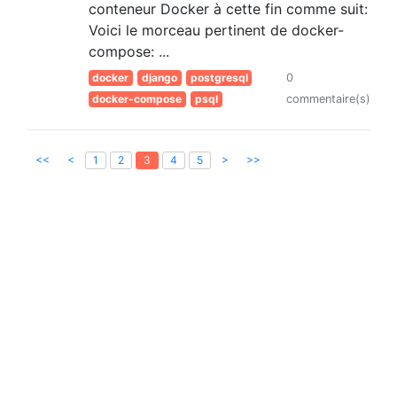
conteneur Docker à cette fin comme suit:
Voici le morceau pertinent de docker-
compose: ...
docker
django
postgresql
0
docker-compose
psql
commentaire(s)
<<
<
>
>>
1
2
3
4
5