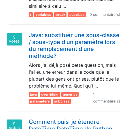
similaire à celu ...
r
variables
break
subclass
0 commentaire(s)
Java: substituer une sous-classe
9
votes
/ sous-type d'un paramètre lors
du remplacement d'une
méthode?
Alors j'ai déjà posé cette question, mais
j'ai eu une erreur dans le code que la
plupart des gens ont prises, plutôt que le
problème lui-même. Quoi qu'i ...
java
overriding
generics
1
parameters
subclass
commentaire(s)
Comment puis-je étendre
9
votes
DateTime.DateTime de Python