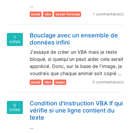
...
excel
vba
excel-formula
1 commentaire(s)
Bouclage avec un ensemble de
1
votes
données infini
J'essaye de créer un VBA mais je reste
bloqué, si quelqu'un peut aider cela serait
apprécié. Donc, sur la base de l'image, je
voudrais que chaque animal soit copié ...
excel
vba
loops
0 commentaire(s)
Condition d'instruction VBA If qui
0
votes
vérifie si une ligne contient du
texte
...