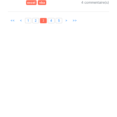
excel
vba
4 commentaire(s)
<<
<
>
>>
1
2
3
4
5