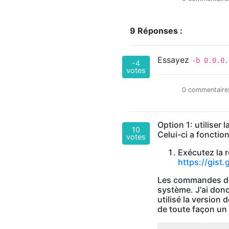
9 Réponses :
Essayez
-b 0.0.0.
-4
votes
0 commentaire
Option 1: utiliser 
10
Celui-ci a fonctio
votes
Exécutez la r
https://gis
Les commandes de 
système. J'ai don
utilisé la version 
de toute façon un 