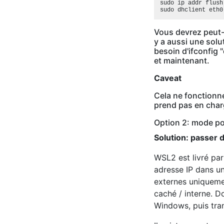
sudo ip addr flush
Vous devrez peut-êt
y a aussi une solu
besoin d'ifconfig "
et maintenant.
Caveat
Cela ne fonctionne
prend pas en charg
Option 2: mode p
Solution: passer
WSL2 est livré pa
adresse IP dans un
externes uniquemen
caché / interne. Do
Windows, puis tran