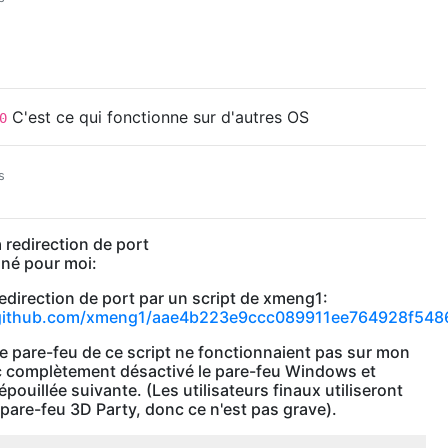
C'est ce qui fonctionne sur d'autres OS
0
s
la redirection de port
nné pour moi:
edirection de port par un script de xmeng1:
t.github.com/xmeng1/aae4b223e9ccc089911ee764928f548
pare-feu de ce script ne fonctionnaient pas sur mon
c complètement désactivé le pare-feu Windows et
dépouillée suivante. (Les utilisateurs finaux utiliseront
pare-feu 3D Party, donc ce n'est pas grave).