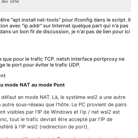
 dev eth0

re "apt install net-tools" pour ifconfig dans le script. Il
tion avec "ip addr" sur Internet quelque part qui n'a pas
dans un bon fil de discussion, je n'ai pas de lien pour ici
 que pour le trafic TCP. netsh interface portproxy ne
e le port pour éviter le trafic UDP.
ont
 du mode NAT au mode Pont
r défaut en mode NAT. Là, le système wsl2 a une autre
 autre sous-réseau que l'hôte. Le PC provient de pairs
t visibles par l'IP de Windows et l'ip / net wsl2 est
nc, tout le trafic devrait être accepté par l'IP de
sféré à l'IP wsl2 (redirection de port).