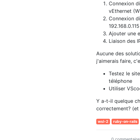
Connexion dir
vEthernet (W
Connexion di
192.168.0.115
Ajouter une 
Liaison des 
Aucune des solutio
j'aimerais faire, c'e
Testez le sit
téléphone
Utiliser VSco
Y a-t-il quelque 
correctement? (et
wsl-2
ruby-on-rails
0 commentaire