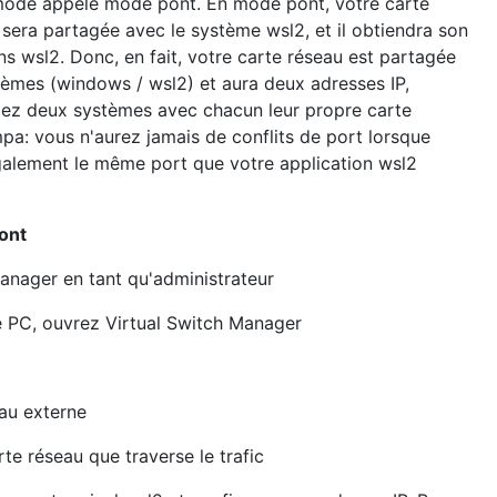
e mode appelé mode pont. En mode pont, votre carte
 sera partagée avec le système wsl2, et il obtiendra son
ns wsl2. Donc, en fait, votre carte réseau est partagée
tèmes (windows / wsl2) et aura deux adresses IP,
ez deux systèmes avec chacun leur propre carte
a: vous n'aurez jamais de conflits de port lorsque
galement le même port que votre application wsl2
ont
nager en tant qu'administrateur
e PC, ouvrez Virtual Switch Manager
eau externe
rte réseau que traverse le trafic