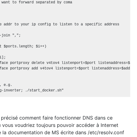
 want to forward separated by coma

e addr to your ip config to listen to a specific address

-join ",";

t $ports.length; $i++)

];

face portproxy delete v4tov4 listenport=$port listenaddress=$addr
face portproxy add v4tov4 listenport=$port listenaddress=$addr c
 e.g.

e précisé comment faire fonctionner DNS dans ce
 vous voudriez toujours pouvoir accéder à Internet
a de la documentation de MS écrite dans /etc/resolv.conf