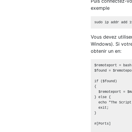
Puis connectez-vou
exemple
Vous devez utilise
Windows). Si votr
obtenir un en:
$remoteport = bash
$found = $remotepo
if ($found)

{

  $remoteport = $m
} else {

  echo "The Script
  exit;

}

#[Ports]
