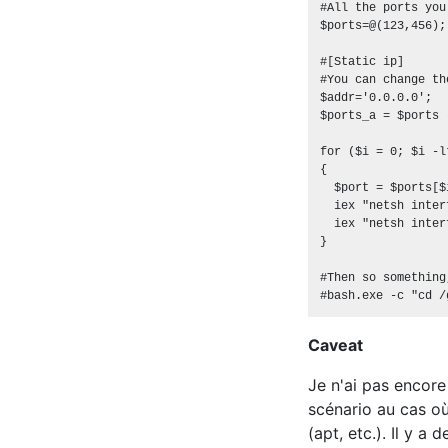
#All the ports you
$ports=@(123,456);

#[Static ip]

#You can change th
$addr='0.0.0.0';

$ports_a = $ports 
for ($i = 0; $i -l
{

  $port = $ports[$i
  iex "netsh inter
  iex "netsh inter
}

#Then so something,
Caveat
Je n'ai pas encor
scénario au cas où
(apt, etc.). Il y 