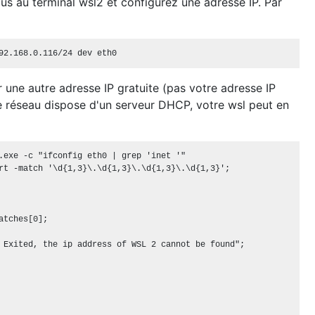
s au terminal wsl2 et configurez une adresse IP. Par
r une autre adresse IP gratuite (pas votre adresse IP
e réseau dispose d'un serveur DHCP, votre wsl peut en
.exe -c "ifconfig eth0 | grep 'inet '"

rt -match '\d{1,3}\.\d{1,3}\.\d{1,3}\.\d{1,3}';

atches[0];

 Exited, the ip address of WSL 2 cannot be found";
