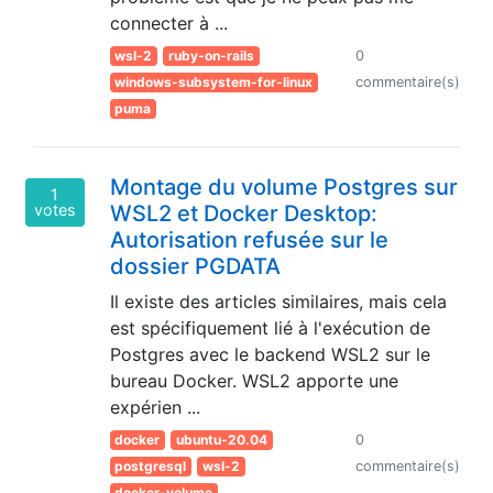
connecter à ...
wsl-2
ruby-on-rails
0
windows-subsystem-for-linux
commentaire(s)
puma
Montage du volume Postgres sur
1
votes
WSL2 et Docker Desktop:
Autorisation refusée sur le
dossier PGDATA
Il existe des articles similaires, mais cela
est spécifiquement lié à l'exécution de
Postgres avec le backend WSL2 sur le
bureau Docker. WSL2 apporte une
expérien ...
docker
ubuntu-20.04
0
postgresql
wsl-2
commentaire(s)
docker-volume