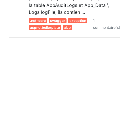
la table AbpAuditLogs et App_Data \
Logs logFile, ils contien ...
.net-core
swagger
exception
1
aspnetboilerplate
abp
commentaire(s)