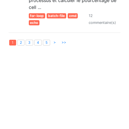
processus et calculer le pourcentage de
cell ...
for-loop
batch-file
cmd
12
echo
commentaire(s)
>
>>
1
2
3
4
5