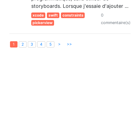
storyboards. Lorsque j'essaie d'ajouter ...
xcode
swift
constraints
0
pickerview
commentaire(s)
>
>>
1
2
3
4
5