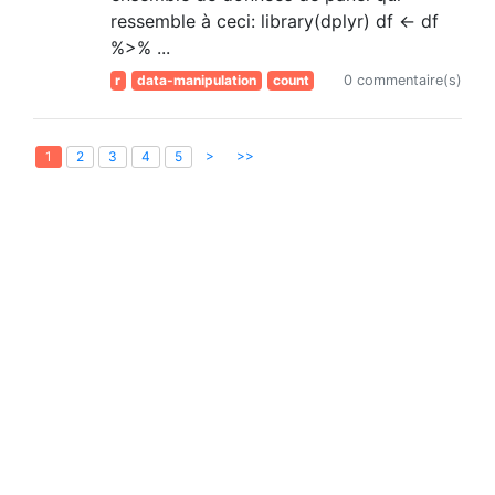
ressemble à ceci: library(dplyr) df <- df
%>% ...
r
data-manipulation
count
0 commentaire(s)
>
>>
1
2
3
4
5