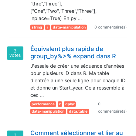
"thre","three"],
["One","Two","Three","Three"],
inplace=True) En py ...
string
r
data-manipulation
0 commentaire(s)
Équivalent plus rapide de
3
votes
group_by%>% expand dans R
J'essaie de créer une séquence d'années
pour plusieurs ID dans R. Ma table
d'entrée a une seule ligne pour chaque ID
et donne un Start_year. Cela ressemble à
cec ...
performance
r
dplyr
0
data-manipulation
data.table
commentaire(s)
Comment sélectionner et lier au
1