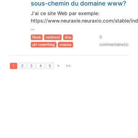
sous-chemin du domaine www?
J'ai ce site Web par exemple:
https://www.neuraxle.neuraxio.com/stable/ind
...
flask
redirect
dns
0
url-rewriting
cname
commentaire(s)
>
>>
1
2
3
4
5