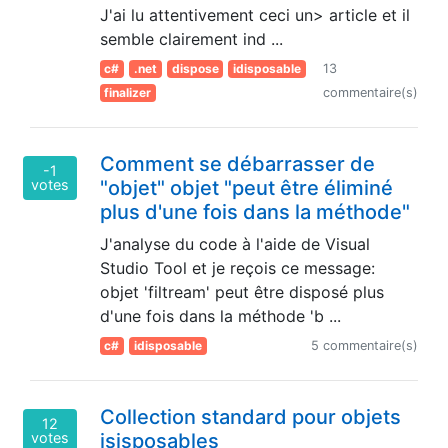
J'ai lu attentivement ceci un> article et il
semble clairement ind ...
c#
.net
dispose
idisposable
13
finalizer
commentaire(s)
Comment se débarrasser de
-1
votes
"objet" objet "peut être éliminé
plus d'une fois dans la méthode"
J'analyse du code à l'aide de Visual
Studio Tool et je reçois ce message:
objet 'filtream' peut être disposé plus
d'une fois dans la méthode 'b ...
c#
idisposable
5 commentaire(s)
Collection standard pour objets
12
votes
isisposables