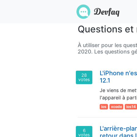
Questions et 
À utiliser pour les que
2020. Les questions géné
L'iPhone n'es
28
votes
12.1
Je viens de mett
l'appareil à part
ios
xcode
ios14
L'arrière-pla
6
votes
retour dans l