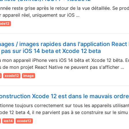
onnée reste grise après le retour de la vue détaillée. Se produ
r appareil réel, uniquement sur iOS ...
ode12
mages / images rapides dans l'application React
 pas sur iOS 14 beta et Xcode 12 beta
au mon appareil iPhone vers iOS 14 bêta et Xcode 12 bêta. E
 de mon projet React Native ne peuvent pas s'afficher ...
4
xcode12
image
construction Xcode 12 est dans le mauvais ordre
ionne toujours correctement sur tous les appareils utilisan
ode 12 beta 4, il ne parvient pas à se construire sur le simu .
ios14
xcode12