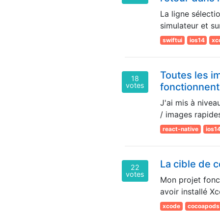
La ligne sélecti
simulateur et su
swiftui
ios14
xc
Toutes les i
18
votes
fonctionnent
J'ai mis à nive
/ images rapides
react-native
ios1
La cible de 
22
votes
Mon projet fonct
avoir installé Xc
xcode
cocoapods