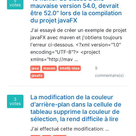
5
votes
mauvaise version 54.0, devrait
être 52.0" lors de la compilation
du projet javaFX
J'ai essayé de créer un exemple de projet
javaFX avec maven et j'obtiens toujours
l'erreur ci-dessous. <?xml version="1.0"
encoding="UTF-8"?> <project
xmlns="http://mav ...
java
maven
intellij-idea
9
javafx
commentaire(s)
La modification de la couleur
3
votes
d'arrière-plan dans la cellule de
tableau supprime la couleur de
sélection, la rend difficile à lire
J'ai effectué cette modification: ...