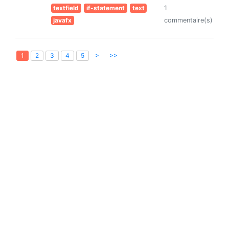
textfield
if-statement
text
1
javafx
commentaire(s)
>
>>
1
2
3
4
5