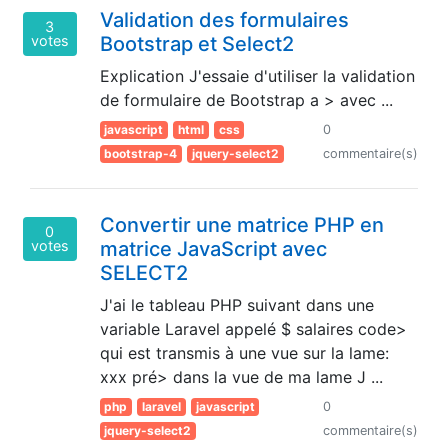
Validation des formulaires
3
votes
Bootstrap et Select2
Explication J'essaie d'utiliser la validation
de formulaire de Bootstrap a > avec ...
javascript
html
css
0
bootstrap-4
jquery-select2
commentaire(s)
Convertir une matrice PHP en
0
votes
matrice JavaScript avec
SELECT2
J'ai le tableau PHP suivant dans une
variable Laravel appelé $ salaires code>
qui est transmis à une vue sur la lame:
xxx pré> dans la vue de ma lame J ...
php
laravel
javascript
0
jquery-select2
commentaire(s)