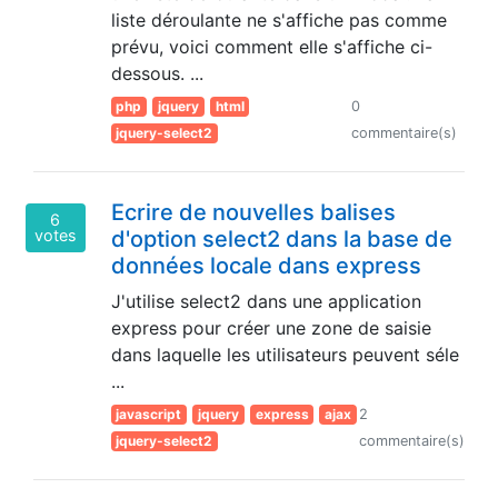
liste déroulante ne s'affiche pas comme
prévu, voici comment elle s'affiche ci-
dessous. ...
php
jquery
html
0
jquery-select2
commentaire(s)
Ecrire de nouvelles balises
6
votes
d'option select2 dans la base de
données locale dans express
J'utilise select2 dans une application
express pour créer une zone de saisie
dans laquelle les utilisateurs peuvent séle
...
javascript
jquery
express
ajax
2
jquery-select2
commentaire(s)