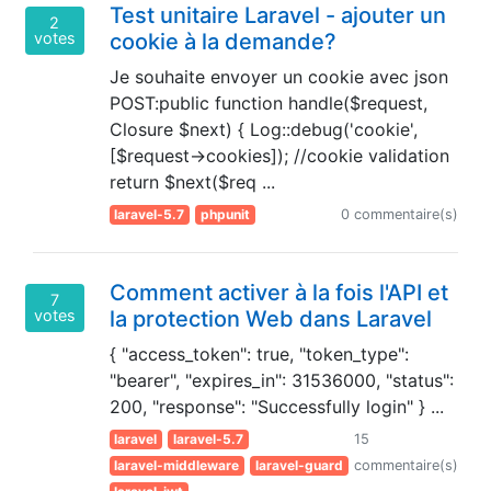
Test unitaire Laravel - ajouter un
2
votes
cookie à la demande?
Je souhaite envoyer un cookie avec json
POST:public function handle($request,
Closure $next) { Log::debug('cookie',
[$request->cookies]); //cookie validation
return $next($req ...
laravel-5.7
phpunit
0 commentaire(s)
Comment activer à la fois l'API et
7
votes
la protection Web dans Laravel
{ "access_token": true, "token_type":
"bearer", "expires_in": 31536000, "status":
200, "response": "Successfully login" } ...
laravel
laravel-5.7
15
laravel-middleware
laravel-guard
commentaire(s)