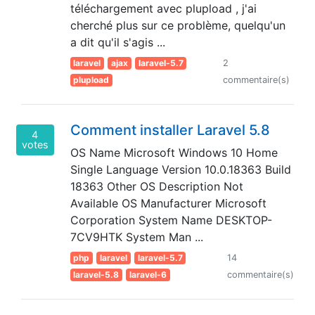
téléchargement avec plupload , j'ai
cherché plus sur ce problème, quelqu'un
a dit qu'il s'agis ...
laravel
ajax
laravel-5.7
2
plupload
commentaire(s)
Comment installer Laravel 5.8
4
votes
OS Name Microsoft Windows 10 Home
Single Language Version 10.0.18363 Build
18363 Other OS Description Not
Available OS Manufacturer Microsoft
Corporation System Name DESKTOP-
7CV9HTK System Man ...
php
laravel
laravel-5.7
14
laravel-5.8
laravel-6
commentaire(s)