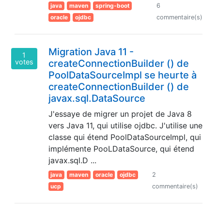
java
maven
spring-boot
6
oracle
ojdbc
commentaire(s)
Migration Java 11 -
1
votes
createConnectionBuilder () de
PoolDataSourceImpl se heurte à
createConnectionBuilder () de
javax.sql.DataSource
J'essaye de migrer un projet de Java 8
vers Java 11, qui utilise ojdbc. J'utilise une
classe qui étend PoolDataSourceImpl, qui
implémente PooLDataSource, qui étend
javax.sql.D ...
java
maven
oracle
ojdbc
2
ucp
commentaire(s)