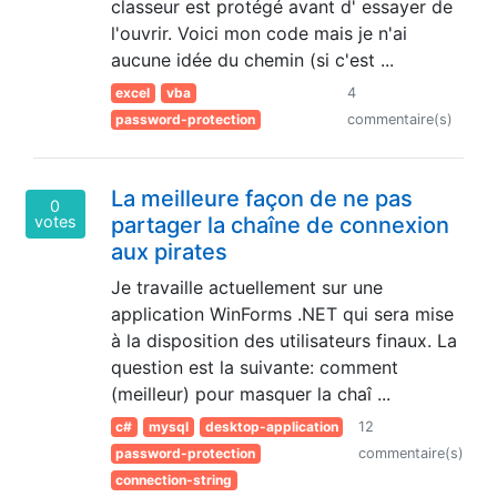
classeur est protégé avant d' essayer de
l'ouvrir. Voici mon code mais je n'ai
aucune idée du chemin (si c'est ...
excel
vba
4
password-protection
commentaire(s)
La meilleure façon de ne pas
0
votes
partager la chaîne de connexion
aux pirates
Je travaille actuellement sur une
application WinForms .NET qui sera mise
à la disposition des utilisateurs finaux. La
question est la suivante: comment
(meilleur) pour masquer la chaî ...
c#
mysql
desktop-application
12
password-protection
commentaire(s)
connection-string