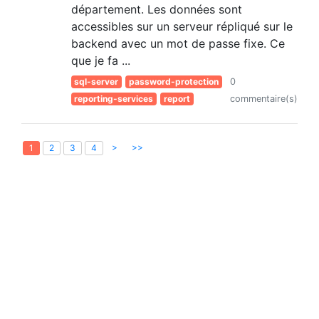
département. Les données sont
accessibles sur un serveur répliqué sur le
backend avec un mot de passe fixe. Ce
que je fa ...
sql-server
password-protection
0
reporting-services
report
commentaire(s)
>
>>
1
2
3
4