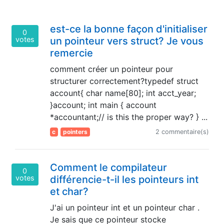
est-ce la bonne façon d'initialiser
0
votes
un pointeur vers struct? Je vous
remercie
comment créer un pointeur pour
structurer correctement?typedef struct
account{ char name[80]; int acct_year;
}account; int main { account
*accountant;// is this the proper way? } ...
c
pointers
2 commentaire(s)
Comment le compilateur
0
votes
différencie-t-il les pointeurs int
et char?
J'ai un pointeur int et un pointeur char .
Je sais que ce pointeur stocke