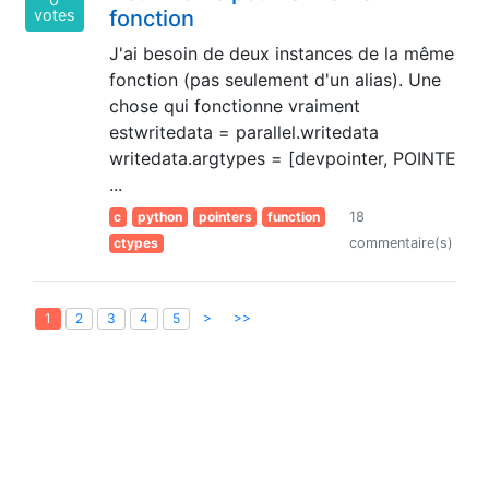
votes
fonction
J'ai besoin de deux instances de la même
fonction (pas seulement d'un alias). Une
chose qui fonctionne vraiment
estwritedata = parallel.writedata
writedata.argtypes = [devpointer, POINTE
...
c
python
pointers
function
18
ctypes
commentaire(s)
>
>>
1
2
3
4
5