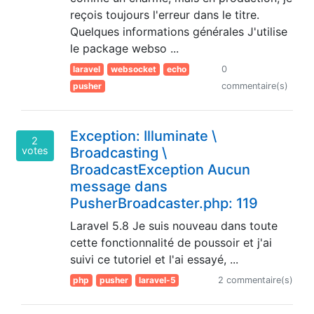
reçois toujours l'erreur dans le titre.
Quelques informations générales J'utilise
le package webso ...
laravel
websocket
echo
0
pusher
commentaire(s)
Exception: Illuminate \
2
votes
Broadcasting \
BroadcastException Aucun
message dans
PusherBroadcaster.php: 119
Laravel 5.8 Je suis nouveau dans toute
cette fonctionnalité de poussoir et j'ai
suivi ce tutoriel et l'ai essayé, ...
php
pusher
laravel-5
2 commentaire(s)