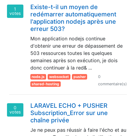
Existe-t-il un moyen de
1
votes
redémarrer automatiquement
l'application nodejs après une
erreur 503?
Mon application nodejs continue
d'obtenir une erreur de dépassement de
503 ressources toutes les quelques
semaines après son exécution, je dois
donc continuer à la red& ...
node.js
websocket
pusher
0
shared-hosting
commentaire(s)
LARAVEL ECHO + PUSHER
0
votes
Subscription_Error sur une
chaîne privée
Je ne peux pas réussir à faire l'écho et au