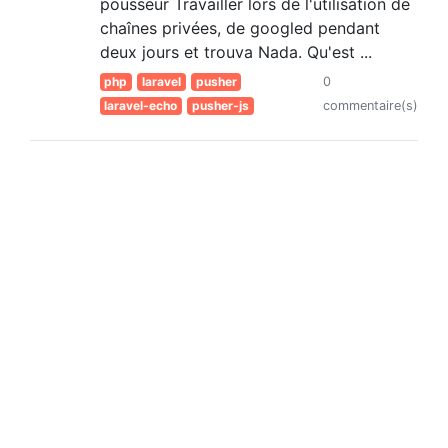
pousseur Travailler lors de l'utilisation de
chaînes privées, de googled pendant
deux jours et trouva Nada. Qu'est ...
php
laravel
pusher
0
laravel-echo
pusher-js
commentaire(s)