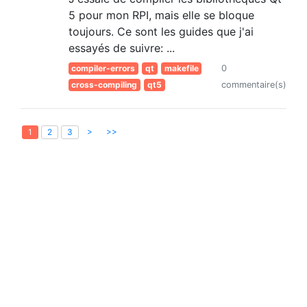
5 pour mon RPI, mais elle se bloque
toujours. Ce sont les guides que j'ai
essayés de suivre: ...
compiler-errors
qt
makefile
0
cross-compiling
qt5
commentaire(s)
>
>>
1
2
3