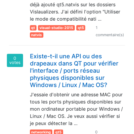
déjà ajouté qt5.natvis sur les dossiers
Vislaualizers. J'ai défini l'option "Utiliser
le mode de compatibilité nati ...
qt
visual-studio-2015
qt5
1
natvis
commentaire(s)
Existe-t-il une API ou des
0
votes
drapeaux dans QT pour vérifier
l'interface / ports réseau
physiques disponibles sur
Windows / Linux / Mac OS?
J'essaie d'obtenir une adresse MAC pour
tous les ports physiques disponibles sur
mon ordinateur portable pour Windows /
Linux / Mac OS. Je veux aussi vérifier si
je peux détecter la ...
networking
qt5
0