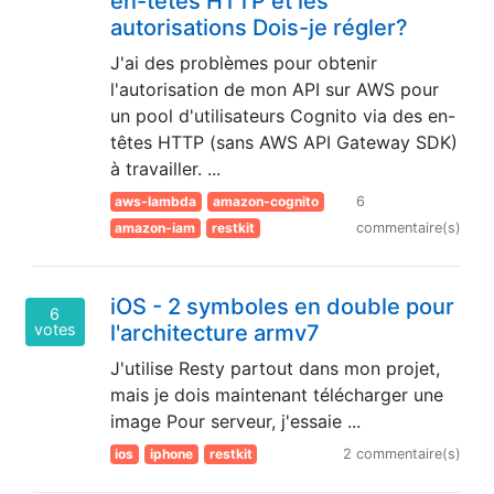
en-têtes HTTP et les
autorisations Dois-je régler?
J'ai des problèmes pour obtenir
l'autorisation de mon API sur AWS pour
un pool d'utilisateurs Cognito via des en-
têtes HTTP (sans AWS API Gateway SDK)
à travailler. ...
aws-lambda
amazon-cognito
6
amazon-iam
restkit
commentaire(s)
iOS - 2 symboles en double pour
6
votes
l'architecture armv7
J'utilise Resty partout dans mon projet,
mais je dois maintenant télécharger une
image Pour serveur, j'essaie ...
ios
iphone
restkit
2 commentaire(s)