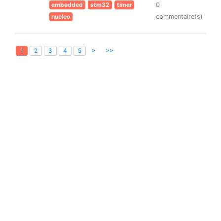
embedded
stm32
timer
0
nucleo
commentaire(s)
>
>>
1
2
3
4
5