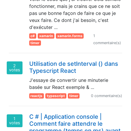
fonctionner, mais je crains que ce ne soit
pas une bonne façon de faire ce que je
veux faire. Ce dont j'ai besoin, c'est
d'exécuter ...
c#
xamarin
xamarin.forms
1
timer
commentaire(s)
Utilisation de setInterval () dans
2
votes
Typescript React
J'essaye de convertir une minuterie
basée sur React exemple & ...
reactjs
typescript
timer
0 commentaire(s)
C # | Application console |
1
votes
Comment faire attendre le
programme (temps en ms) avant