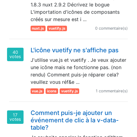
1.8.3 nuxt 2.9.2 Décrivez le bogue
L'importation d'icônes de composants
créés sur mesure est i ...
nuxt.js
vuetify.js
0 commentaire(s)
L'icône vuetify ne s'affiche pas
40
votes
J'utilise vue.js et vuetify . Je veux ajouter
une icône mais ne fonctionne pas. (non
rendu) Comment puis-je réparer cela?
veuillez vous réf&e ...
vue.js
icons
vuetify.js
1 commentaire(s)
Comment puis-je ajouter un
17
votes
événement de clic à la v-data-
table?