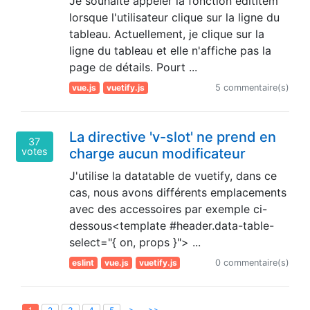
Je souhaite appeler la fonction editItem
lorsque l'utilisateur clique sur la ligne du
tableau. Actuellement, je clique sur la
ligne du tableau et elle n'affiche pas la
page de détails. Pourt ...
vue.js
vuetify.js
5 commentaire(s)
La directive 'v-slot' ne prend en
37
votes
charge aucun modificateur
J'utilise la datatable de vuetify, dans ce
cas, nous avons différents emplacements
avec des accessoires par exemple ci-
dessous<template #header.data-table-
select="{ on, props }"> ...
eslint
vue.js
vuetify.js
0 commentaire(s)
>
>>