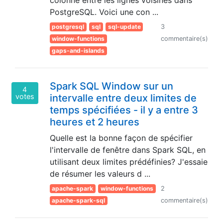
colonne entre les lignes voisines dans
PostgreSQL. Voici une con ...
postgresql
sql
sql-update
3
window-functions
commentaire(s)
gaps-and-islands
Spark SQL Window sur un
4
votes
intervalle entre deux limites de
temps spécifiées - il y a entre 3
heures et 2 heures
Quelle est la bonne façon de spécifier
l'intervalle de fenêtre dans Spark SQL, en
utilisant deux limites prédéfinies? J'essaie
de résumer les valeurs d ...
apache-spark
window-functions
2
apache-spark-sql
commentaire(s)