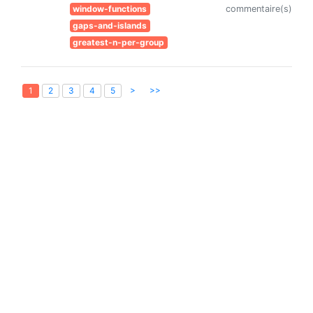
window-functions
commentaire(s)
gaps-and-islands
greatest-n-per-group
>
>>
1
2
3
4
5