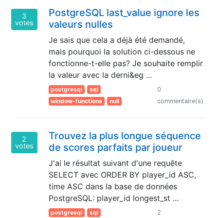
PostgreSQL last_value ignore les
3
votes
valeurs nulles
Je sais que cela a déjà été demandé,
mais pourquoi la solution ci-dessous ne
fonctionne-t-elle pas? Je souhaite remplir
la valeur avec la derni&eg ...
postgresql
sql
0
window-functions
null
commentaire(s)
Trouvez la plus longue séquence
2
votes
de scores parfaits par joueur
J'ai le résultat suivant d'une requête
SELECT avec ORDER BY player_id ASC,
time ASC dans la base de données
PostgreSQL: player_id longest_st ...
postgresql
sql
2