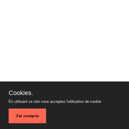
Cookies.
En utilisant ce site vous acceptez l'utilisation de cookie
J'ai compris
© 2020 www.devfaq.fr - Licensed under
cc by-sa 3.0
with
attribution required
.