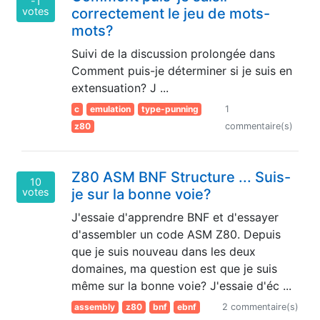
-1
votes
correctement le jeu de mots-
mots?
Suivi de la discussion prolongée dans
Comment puis-je déterminer si je suis en
extensuation? J ...
c
emulation
type-punning
1
z80
commentaire(s)
Z80 ASM BNF Structure ... Suis-
10
votes
je sur la bonne voie?
J'essaie d'apprendre BNF et d'essayer
d'assembler un code ASM Z80. Depuis
que je suis nouveau dans les deux
domaines, ma question est que je suis
même sur la bonne voie? J'essaie d'éc ...
assembly
z80
bnf
ebnf
2 commentaire(s)